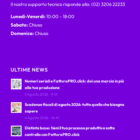
Il nostro supporto tecnico risponde allo: (02) 3206 22233
Lunedì-Venerdì:
10:00 – 18:00
Sabato:
Chiuso
Domenica:
Chiuso
ULTIME NEWS
Numeri seriali e FatturaPRO.click: dai una marcia in più
alla tua produzione
5 Agosto 2026 - 9:14
Scadenze fiscali di agosto 2026: tutto quello che bisogna
sapere
4 Agosto 2026 - 16:47
Distinta base: tieni il tuo processo produttivo sotto
controllo con FatturaPRO.click