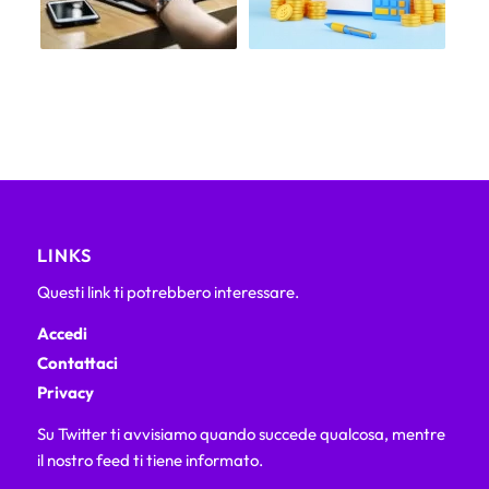
LINKS
Questi link ti potrebbero interessare.
Accedi
Contattaci
Privacy
Su Twitter ti avvisiamo quando succede qualcosa, mentre
il nostro feed ti tiene informato.