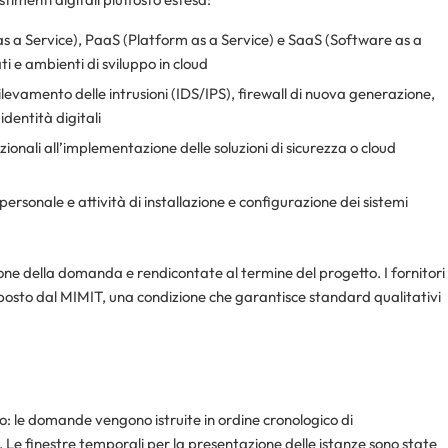
 as a Service), PaaS (Platform as a Service) e SaaS (Software as a
ati e ambienti di sviluppo in cloud
ilevamento delle intrusioni (IDS/IPS), firewall di nuova generazione,
identità digitali
zionali all’implementazione delle soluzioni di sicurezza o cloud
personale e attività di installazione e configurazione dei sistemi
ne della domanda e rendicontate al termine del progetto. I fornitori
disposto dal MIMIT, una condizione che garantisce standard qualitativi
o: le domande vengono istruite in ordine cronologico di
. Le finestre temporali per la presentazione delle istanze sono state