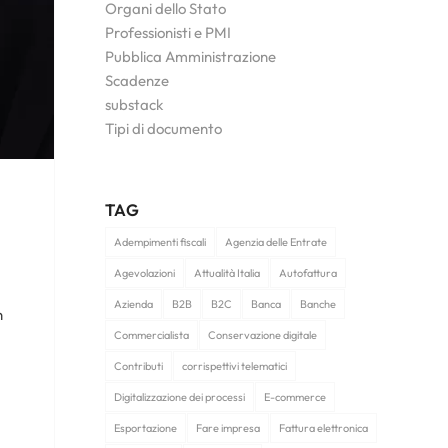
Organi dello Stato
Professionisti e PMI
Pubblica Amministrazione
Scadenze
substack
Tipi di documento
TAG
Adempimenti fiscali
Agenzia delle Entrate
Agevolazioni
Attualità Italia
Autofattura
Azienda
B2B
B2C
Banca
Banche
n
Commercialista
Conservazione digitale
Contributi
corrispettivi telematici
Digitalizzazione dei processi
E-commerce
Esportazione
Fare impresa
Fattura elettronica