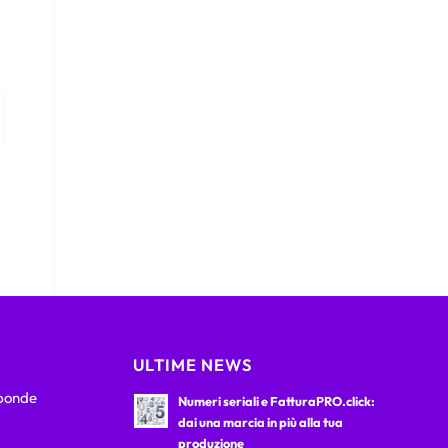
ULTIME NEWS
sponde
Numeri seriali e FatturaPRO.click:
dai una marcia in più alla tua
produzione