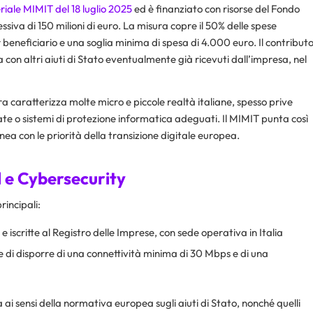
riale MIMIT del 18 luglio 2025
ed è finanziato con risorse del Fondo
va di 150 milioni di euro. La misura copre il 50% delle spese
beneficiario e una soglia minima di spesa di 4.000 euro. Il contribut
ula con altri aiuti di Stato eventualmente già ricevuti dall’impresa, nel
ora caratterizza molte micro e piccole realtà italiane, spesso prive
ate o sistemi di protezione informatica adeguati. Il MIMIT punta così
inea con le priorità della transizione digitale europea.​
d e Cybersecurity
rincipali:
 iscritte al Registro delle Imprese, con sede operativa in Italia
ne di disporre di una connettività minima di 30 Mbps e di una
ria ai sensi della normativa europea sugli aiuti di Stato, nonché quelli