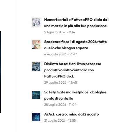
Numeri seriali e FatturaPRO.click: dai
una marcia in più alla tua produzione
5 Agosto 2026 - 9:14
Scadenze fiscali di agosto 2026: tutto
quello che bisogna sapere
4 Agosto 2026 - 16:47
Distinta base: tieni il tuo processo
produttivo sotto controllo con
FatturaPRO.click
29 Luglio 2026 - 13:45
Safety Gate marketplace: obblighi e
punto di contatto
28 Luglio 2026 - 11:04
Ai Act: cosa cambia dal 2 agosto
21 Luglio 2026 - 13:55