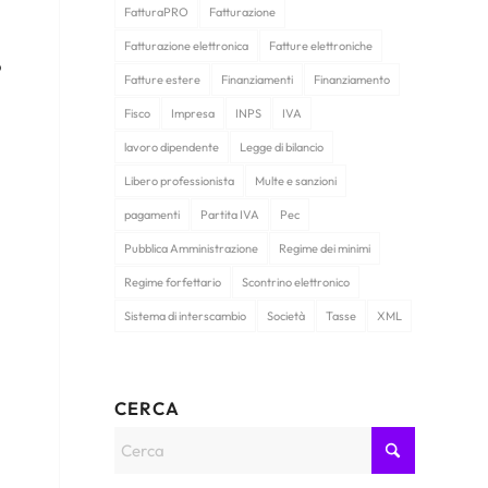
FatturaPRO
Fatturazione
Fatturazione elettronica
Fatture elettroniche
o
Fatture estere
Finanziamenti
Finanziamento
Fisco
Impresa
INPS
IVA
lavoro dipendente
Legge di bilancio
Libero professionista
Multe e sanzioni
pagamenti
Partita IVA
Pec
Pubblica Amministrazione
Regime dei minimi
Regime forfettario
Scontrino elettronico
Sistema di interscambio
Società
Tasse
XML
CERCA