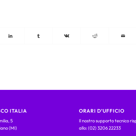
CO ITALIA
ORARI D’UFFICIO
ilia, 5
Il nostro supporto tecnico ri
lano (MI)
allo: (02) 3206 22233