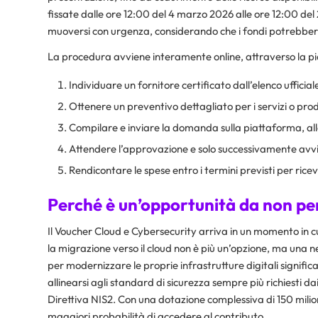
fissate dalle ore 12:00 del 4 marzo 2026 alle ore 12:00 d
muoversi con urgenza, considerando che i fondi potrebber
La procedura avviene interamente online, attraverso la pi
Individuare un fornitore certificato dall’elenco ufficia
Ottenere un preventivo dettagliato per i servizi o prod
Compilare e inviare la domanda sulla piattaforma, al
Attendere l’approvazione e solo successivamente avvi
Rendicontare le spese entro i termini previsti per ricev
Perché è un’opportunità da non pe
Il Voucher Cloud e Cybersecurity arriva in un momento in cu
la migrazione verso il cloud non è più un’opzione, ma una
per modernizzare le proprie infrastrutture digitali significa
allinearsi agli standard di sicurezza sempre più richiesti 
Direttiva NIS2. Con una dotazione complessiva di 150 milion
maggiori probabilità di accedere al contributo.