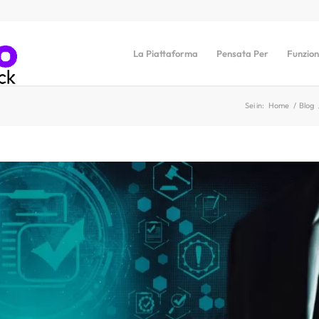
La Piattaforma
Pensata Per
Funzion
Sei in:
Home
/
Blog