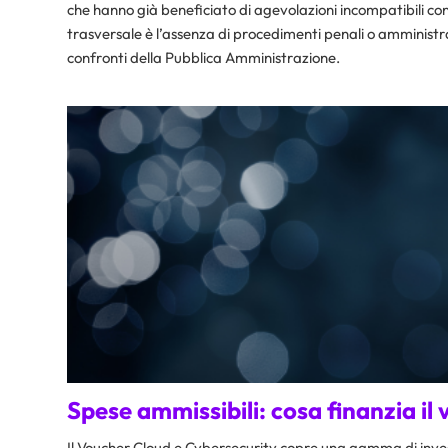
che hanno già beneficiato di agevolazioni incompatibili con
trasversale è l’assenza di procedimenti penali o amministr
confronti della Pubblica Amministrazione.​
Spese ammissibili: cosa finanzia il
Il Voucher Cloud e Cybersecurity copre una gamma di invest