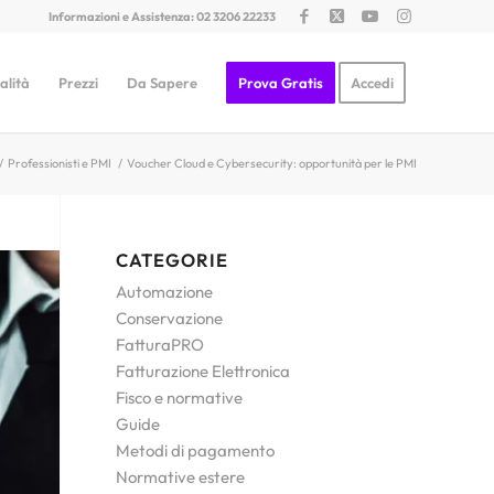
Informazioni e Assistenza: 02 3206 22233
alità
Prezzi
Da Sapere
Prova Gratis
Accedi
/
Professionisti e PMI
/
Voucher Cloud e Cybersecurity: opportunità per le PMI
CATEGORIE
Automazione
Conservazione
FatturaPRO
Fatturazione Elettronica
Fisco e normative
Guide
Metodi di pagamento
Normative estere