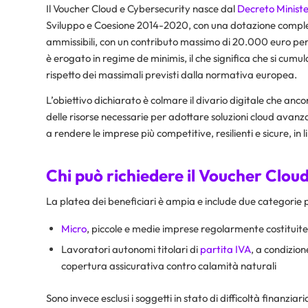
Il Voucher Cloud e Cybersecurity nasce dal
Decreto Ministe
Sviluppo e Coesione 2014-2020, con una dotazione complessi
ammissibili, con un contributo massimo di 20.000 euro per 
è erogato in regime
de minimis
, il che significa che si cum
rispetto dei massimali previsti dalla normativa europea.
L’obiettivo dichiarato è colmare il divario digitale che anc
delle risorse necessarie per adottare soluzioni cloud avanz
a rendere le imprese più competitive, resilienti e sicure, in l
Chi può richiedere il Voucher Clou
La platea dei beneficiari è ampia e include due categorie p
Micro
, piccole e medie imprese regolarmente costituite e
Lavoratori autonomi titolari di
partita IVA
, a condizio
copertura assicurativa contro calamità naturali
Sono invece esclusi i soggetti in stato di difficoltà finanzia