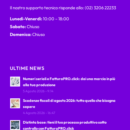
Il nostro supporto tecnico risponde allo: (02) 3206 22233
Lunedì-Venerdì:
10:00 – 18:00
Sabato:
Chiuso
Domenica:
Chiuso
ULTIME NEWS
Numeri seriali e FatturaPRO.click: dai una marcia in più
alla tua produzione
5 Agosto 2026 - 9:14
Scadenze fiscali di agosto 2026: tutto quello che bisogna
sapere
4 Agosto 2026 - 16:47
Distinta base: tieni il tuo processo produttivo sotto
controllo con FatturaPRO.click