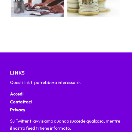
LINKS
Questi link ti potrebbero interessare.
Accedi
Contattaci
Privacy
Su Twitter ti avvisiamo quando succede qualcosa, mentre
il nostro feed ti tiene informato.