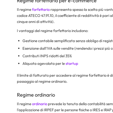
Regime forfettario per e-commerce
Il regime
forfettario
rappresenta spesso la scelta più vanta
codice ATECO 47.91.10, il coefficiente di redditività è pari 
cinque anni di attività).
I vantaggi del regime forfettario includono:
Gestione contabile semplificata senza obbligo di regist
Esenzione dall’IVA sulle vendite (rendendo i prezzi più 
Contributi INPS ridotti del 35%
Aliquota agevolata per le
startup
Il limite di fatturato per accedere al regime forfettario è 
passaggio al regime ordinario.
Regime ordinario
Il regime
ordinario
prevede la tenuta della contabilità sempl
l’applicazione di IRPEF per le persone fisiche o IRES e IRAP