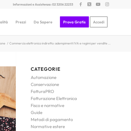
Informazioni e Assistenza: 02 3206 22233
alità
Prezzi
Da Sapere
Prova Gratis
Accedi
ione
/
Commercio elettronico indiretto: adempimenti IVA e regimi per vendite ...
CATEGORIE
Automazione
Conservazione
FatturaPRO
Fatturazione Elettronica
Fisco e normative
Guide
Metodi di pagamento
Normative estere