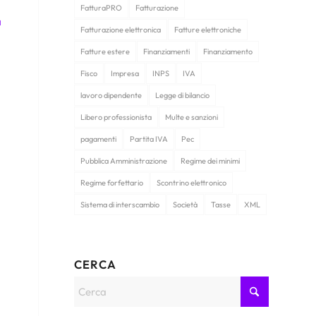
FatturaPRO
Fatturazione
a
Fatturazione elettronica
Fatture elettroniche
Fatture estere
Finanziamenti
Finanziamento
Fisco
Impresa
INPS
IVA
lavoro dipendente
Legge di bilancio
Libero professionista
Multe e sanzioni
pagamenti
Partita IVA
Pec
Pubblica Amministrazione
Regime dei minimi
Regime forfettario
Scontrino elettronico
Sistema di interscambio
Società
Tasse
XML
CERCA