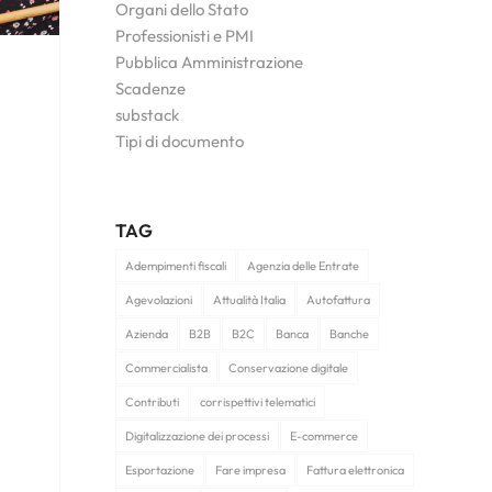
Organi dello Stato
Professionisti e PMI
Pubblica Amministrazione
Scadenze
substack
Tipi di documento
TAG
Adempimenti fiscali
Agenzia delle Entrate
Agevolazioni
Attualità Italia
Autofattura
Azienda
B2B
B2C
Banca
Banche
Commercialista
Conservazione digitale
Contributi
corrispettivi telematici
Digitalizzazione dei processi
E-commerce
Esportazione
Fare impresa
Fattura elettronica