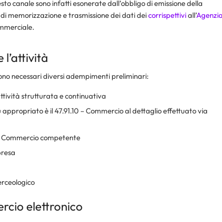
esto canale sono infatti esonerate dall’obbligo di emissione della
go di memorizzazione e trasmissione dei dati dei
corrispettivi
all’
Agenzi
ommerciale.
l’attività
sono necessari diversi adempimenti preliminari:
attività strutturata e continuativa
ù appropriato è il 47.91.10 – Commercio al dettaglio effettuato via
i Commercio competente
presa
erceologico
ercio elettronico