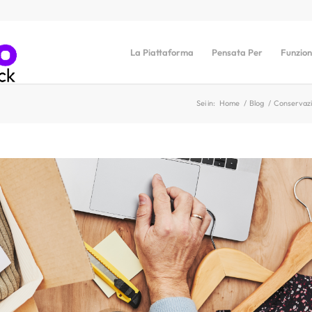
La Piattaforma
Pensata Per
Funzion
Sei in:
Home
/
Blog
/
Conservaz