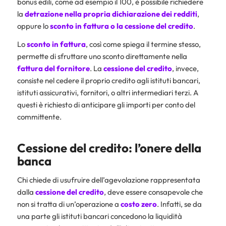
bonus edili, come ad esempio il 100, è possibile richiedere
la
detrazione nella propria dichiarazione dei redditi
,
oppure lo
sconto in fattura o la cessione del credito
.
Lo
sconto in fattura
, così come spiega il termine stesso,
permette di sfruttare uno sconto direttamente nella
fattura del fornitore
. La
cessione del credito
, invece,
consiste nel cedere il proprio credito agli istituti bancari,
istituti assicurativi, fornitori, o altri intermediari terzi. A
questi è richiesto di anticipare gli importi per conto del
committente.
Cessione del credito: l’onere della
banca
Chi chiede di usufruire dell’agevolazione rappresentata
dalla
cessione del credito
, deve essere consapevole che
non si tratta di un’operazione a
costo zero
. Infatti, se da
una parte gli istituti bancari concedono la liquidità