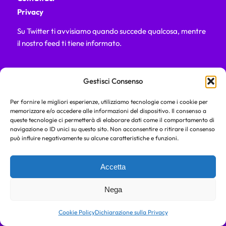
Privacy
Su Twitter ti avvisiamo quando succede qualcosa, mentre
il nostro feed ti tiene informato.
Gestisci Consenso
Seguire
Abbonarsi
su X
al canale RSS
Per fornire le migliori esperienze, utilizziamo tecnologie come i cookie per
memorizzare e/o accedere alle informazioni del dispositivo. Il consenso a
queste tecnologie ci permetterà di elaborare dati come il comportamento di
navigazione o ID unici su questo sito. Non acconsentire o ritirare il consenso
può influire negativamente su alcune caratteristiche e funzioni.
GESTISCO ITALIA
Piazza Emilia, 5
Accetta
20129 Milano (MI)
Italia
Nega
Tel: (+39) 02 3206 222 33
Cookie Policy
Dichiarazione sulla Privacy