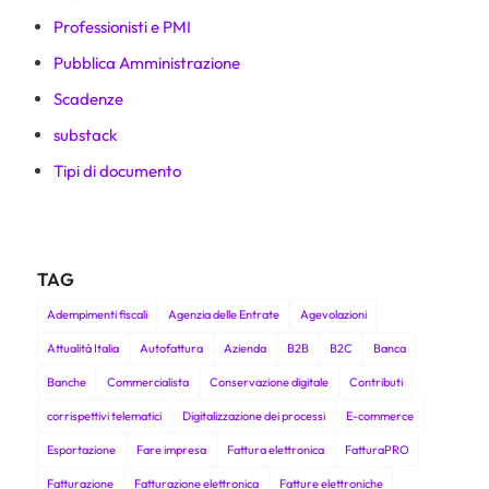
Professionisti e PMI
Pubblica Amministrazione
Scadenze
substack
Tipi di documento
TAG
Adempimenti fiscali
Agenzia delle Entrate
Agevolazioni
Attualità Italia
Autofattura
Azienda
B2B
B2C
Banca
Banche
Commercialista
Conservazione digitale
Contributi
corrispettivi telematici
Digitalizzazione dei processi
E-commerce
Esportazione
Fare impresa
Fattura elettronica
FatturaPRO
Fatturazione
Fatturazione elettronica
Fatture elettroniche