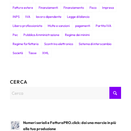
Fatture estere
Finanziamenti
Finanziamento
Fisco
Impresa
INPS
IVA
lavoro dipendente
Legge di bilancio
Libero professionista
Multe e sanzioni
pagamenti
Partita IVA
Pec
Pubblica Amministrazione
Regime dei minimi
Regime forfettario
Scontrino elettronico
Sistema di interscambio
Società
Tasse
XML
CERCA
Numeri seriali e FatturaPRO.click: dai una marcia in più
alla tua produzione