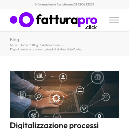
Informazioni e Assistenza: 02 3206 22233
Blog
Sei in:
Home
/
Blog
/
Automazione
/
Digitalizzazione processi aziendali: dall’analisi all’auto...
Digitalizzazione processi