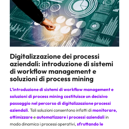
Digitalizzazione dei processi
aziendali: introduzione di sistemi
di workflow management e
soluzioni di process mining
L’introduzione di sistemi di workflow management e
soluzioni di process mining costituisce un decisivo
passaggio nel percorso di
digitalizzazione processi
aziendali
. Tali soluzioni consentono infatti di
monitorare,
ottimizzare
e
automatizzare i processi aziendali
in
modo dinamico i processi operativi,
sfruttando
le