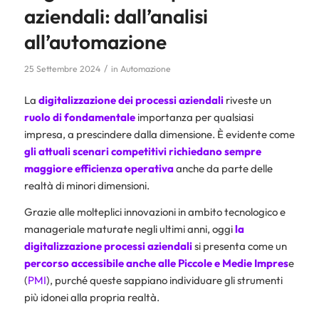
aziendali: dall’analisi
all’automazione
/
25 Settembre 2024
in
Automazione
La
digitalizzazione dei processi aziendali
riveste un
ruolo di fondamentale
importanza per qualsiasi
impresa, a prescindere dalla dimensione. È evidente come
gli attuali scenari competitivi richiedano sempre
maggiore efficienza operativa
anche da parte delle
realtà di minori dimensioni.
Grazie alle molteplici innovazioni in ambito tecnologico e
manageriale maturate negli ultimi anni, oggi
la
digitalizzazione
processi aziendali
si presenta come un
percorso accessibile anche alle Piccole e Medie Impres
e
(
PMI
), purché queste sappiano individuare gli strumenti
più idonei alla propria realtà.