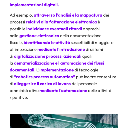
implementazioni digitali.
Ad esempio,
attraverso l’analisi e la mappatura
dei
processi
relativi alla
fatturazione elettronica
è
possibile
individuare eventuali ritardi
o sprechi
nella
gestione elettronica
della documentazione
fiscale,
identificando le attività
suscettibili di maggiore
ottimizzazione
mediante l’introduzione
di sistemi
di
digitalizzazione
processi aziendali
quali
la
dematerializzazione
e l’automazione
dei flussi
documentali
. L’
implementazione
di tecnologie
di
“robotics process automation”
può inoltre consentire
di
alleggerire il carico di lavoro
del personale
amministrativo
mediante l’automazione
delle attività
ripetitive.