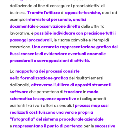
dall’azienda al fine di conseguire i propri obiettivi di
business.
Tramite l’utilizzo
di
apposite tecniche,
quali ad
esempio
interviste al personale, analisi
documentale
e
osservazione diretta
delle attività
lavorative, è
possibile individuare con precisione tutti i
passaggi procedurali
, le risorse coinvolte e i tempi di
esecuzione.
Una accurata rappresentazione grafica dei
flussi consente di evidenziare eventuali anomalie
procedurali o sovrapposizioni di attività.
La
mappatura
dei processi consiste
nell
a
formalizzazione grafica
dei risultati emersi
dall’analisi,
attraverso l’utilizzo di appositi strumenti
software
che permettono di
tracciare
in
modo
schematico le sequenze operative
e i collegamenti
esistenti tra i vari attori aziendali. I
process map così
realizzati costituiscono una vera e propria
“fotografia” del sistema procedurale aziendale
e
rappresentano il punto di partenza
per le
successive