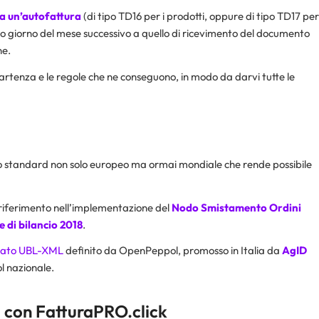
a un’
autofattura
(di tipo TD16 per i prodotti, oppure di tipo TD17 per
imo giorno del mese successivo a quello di ricevimento del documento
ne.
partenza e le regole che ne conseguono, in modo da darvi tutte le
 standard non solo europeo ma ormai mondiale che rende possibile
 riferimento nell’implementazione del
Nodo Smistamento Ordini
e di bilancio 2018
.
ato UBL-XML
definito da OpenPeppol, promosso in Italia da
AgID
ol nazionale.
a con FatturaPRO.click