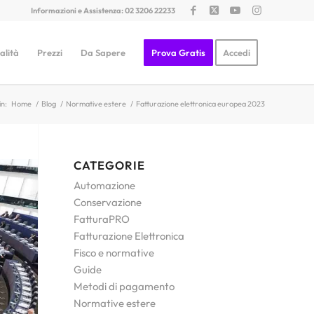
Informazioni e Assistenza: 02 3206 22233
alità
Prezzi
Da Sapere
Prova Gratis
Accedi
in:
Home
/
Blog
/
Normative estere
/
Fatturazione elettronica europea 2023
CATEGORIE
Automazione
Conservazione
FatturaPRO
Fatturazione Elettronica
Fisco e normative
Guide
Metodi di pagamento
Normative estere