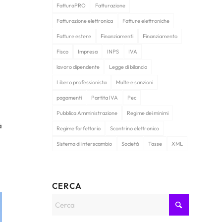
FatturaPRO
Fatturazione
Fatturazione elettronica
Fatture elettroniche
Fatture estere
Finanziamenti
Finanziamento
Fisco
Impresa
INPS
IVA
lavoro dipendente
Legge di bilancio
Libero professionista
Multe e sanzioni
pagamenti
Partita IVA
Pec
Pubblica Amministrazione
Regime dei minimi
à
Regime forfettario
Scontrino elettronico
Sistema di interscambio
Società
Tasse
XML
CERCA