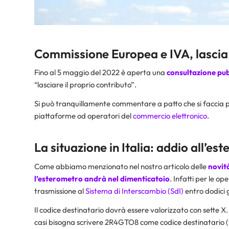
Commissione Europea e IVA, lasci
Fino al 5 maggio del 2022 è aperta una
consultazione pu
“lasciare il proprio contributo”.
Si può tranquillamente commentare a patto che si faccia pa
piattaforme od operatori del
commercio elettronico
.
La situazione in Italia: addio all’es
Come abbiamo menzionato nel nostro articolo delle
novità
l’
esterometro
andrà nel dimenticatoio
. Infatti per le op
trasmissione al
Sistema di Interscambio (SdI)
entro dodici g
Il codice destinatario dovrà essere valorizzato con sette X
casi bisogna scrivere 2R4GTO8 come codice destinatario (tr