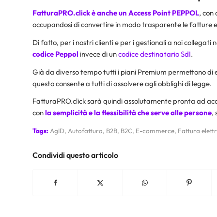
FatturaPRO.click
è anche un Access Point PEPPOL
, con
occupandosi di convertire in modo trasparente le fatture el
Di fatto, per i nostri clienti e per i gestionali a noi colleg
codice Peppol
invece di un
codice destinatario SdI
.
Già da diverso tempo tutti i piani Premium permettono di e
questo consente a tutti di assolvere agli obblighi di legge.
FatturaPRO.click sarà quindi assolutamente pronta ad acco
con
la semplicità e la flessibilità che serve alle persone
,
Tags:
AgID
,
Autofattura
,
B2B
,
B2C
,
E-commerce
,
Fattura elett
Condividi questo articolo