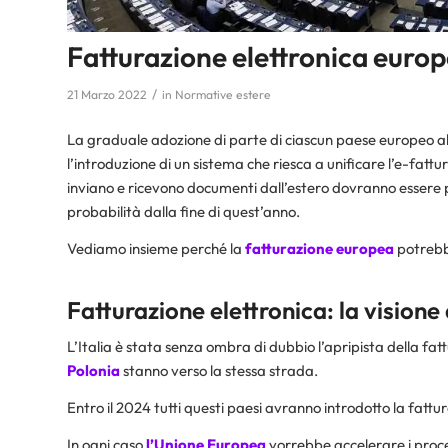
Fatturazione elettronica euro
/
21 Marzo 2022
in
Normative estere
La graduale adozione di parte di ciascun paese europeo a
l’introduzione di un sistema che riesca a unificare l’e-fatt
inviano e ricevono documenti dall’estero dovranno essere 
probabilità dalla fine di quest’anno.
Vediamo insieme perché la
fatturazione europea
potrebbe
Fatturazione elettronica: la visione 
L’Italia è stata senza ombra di dubbio l’apripista della fa
Polonia
stanno verso la stessa strada.
Entro il 2024 tutti questi paesi avranno introdotto la fattu
In ogni caso
l’Unione Europea
vorrebbe accelerare i proc