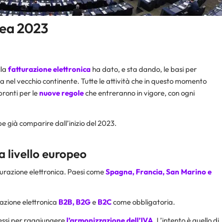
pea 2023
lla
fatturazione elettronica
ha dato, e sta dando, le basi per
ura nel vecchio continente. Tutte le attività che in questo momento
pronti per le
nuove regole
che entreranno in vigore, con ogni
 già comparire dall’inizio del 2023.
a livello europeo
tturazione elettronica. Paesi come
Spagna
, Francia, San Marino e
razione elettronica
B2B
,
B2G
e
B2C
come obbligatoria.
essi per raggiungere
l’armonizzazione dell’
IVA
. L’intento è quello di