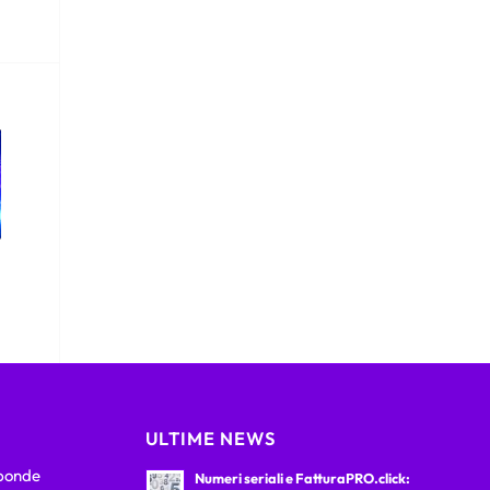
ULTIME NEWS
sponde
Numeri seriali e FatturaPRO.click: