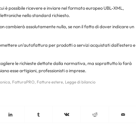
 cui è possibile ricevere e inviare nel formato europeo UBL-XML,
ettroniche nello standard richiesto.
ati non cambierà assolutamente nulla, se non il fatto di dover indicare un
mettere un’autofattura per prodotti o servizi acquistati dall’estero e
gliere le richieste dettate dalla normativa, ma soprattutto lo farà
 siano esse artigiani, professionisti o imprese.
ronica
,
FatturaPRO
,
Fatture estere
,
Legge di bilancio