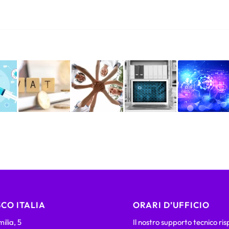
CO ITALIA
ORARI D’UFFICIO
ilia, 5
Il nostro supporto tecnico ri