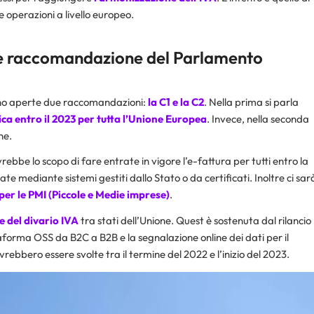
 operazioni a livello europeo.
 le raccomandazione del Parlamento
sono aperte due raccomandazioni:
la C1 e la C2
. Nella prima si parla
ica entro il 2023 per tutta l’Unione Europea
. Invece, nella seconda
ne.
e lo scopo di fare entrate in vigore l’e-fattura per tutti entro la
e mediante sistemi gestiti dallo Stato o da certificati. Inoltre ci sar
 per le
PMI (Piccole e Medie imprese)
.
e del divario IVA
tra stati dell’Unione. Quest è sostenuta dal rilancio
ttaforma OSS da B2C a B2B e la segnalazione online dei dati per il
rebbero essere svolte tra il termine del 2022 e l’inizio del 2023.