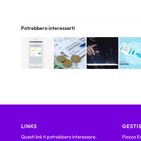
Potrebbero interessarti
LINKS
GESTIS
Questi link ti potrebbero interessare.
Piazza Em