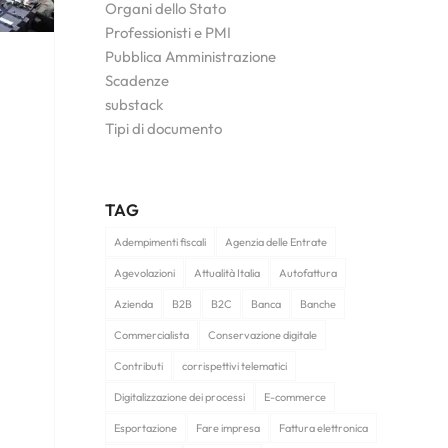
Organi dello Stato
Professionisti e PMI
Pubblica Amministrazione
Scadenze
substack
Tipi di documento
TAG
Adempimenti fiscali
Agenzia delle Entrate
Agevolazioni
Attualità Italia
Autofattura
Azienda
B2B
B2C
Banca
Banche
Commercialista
Conservazione digitale
Contributi
corrispettivi telematici
Digitalizzazione dei processi
E-commerce
Esportazione
Fare impresa
Fattura elettronica