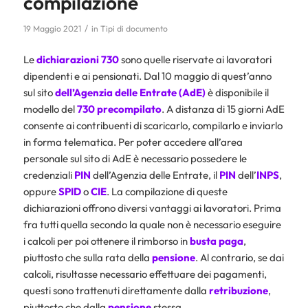
compilazione
/
19 Maggio 2021
in
Tipi di documento
Le
dichiarazioni 730
sono quelle riservate ai lavoratori
dipendenti e ai pensionati. Dal 10 maggio di quest’anno
sul sito
dell’
Agenzia
delle
Entrate (AdE)
è disponibile il
modello del
730 precompilato
. A distanza di 15 giorni AdE
consente ai contribuenti di scaricarlo, compilarlo e inviarlo
in forma telematica. Per poter accedere all’area
personale sul sito di AdE è necessario possedere le
credenziali
PIN
dell’Agenzia delle Entrate, il
PIN
dell’
INPS
,
oppure
SPID
o
CIE
. La compilazione di queste
dichiarazioni offrono diversi vantaggi ai lavoratori. Prima
fra tutti quella secondo la quale non è necessario eseguire
i calcoli per poi ottenere il rimborso in
busta paga
,
piuttosto che sulla rata della
pensione
. Al contrario, se dai
calcoli, risultasse necessario effettuare dei pagamenti,
questi sono trattenuti direttamente dalla
retribuzione
,
piuttosto che dalla
pensione
stessa.