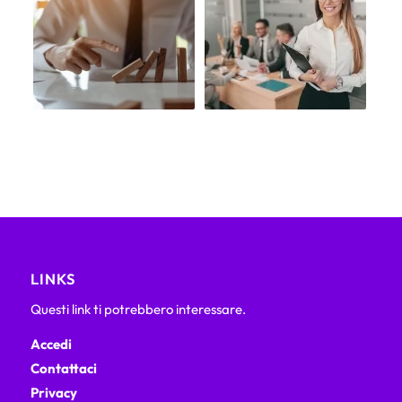
LINKS
Questi link ti potrebbero interessare.
Accedi
Contattaci
Privacy