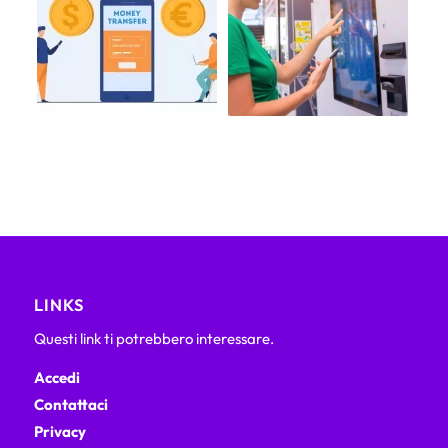
LINKS
Questi link ti potrebbero interessare.
Accedi
Contattaci
Privacy