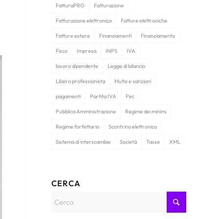
FatturaPRO
Fatturazione
Fatturazione elettronica
Fatture elettroniche
Fatture estere
Finanziamenti
Finanziamento
Fisco
Impresa
INPS
IVA
lavoro dipendente
Legge di bilancio
Libero professionista
Multe e sanzioni
pagamenti
Partita IVA
Pec
Pubblica Amministrazione
Regime dei minimi
Regime forfettario
Scontrino elettronico
Sistema di interscambio
Società
Tasse
XML
CERCA