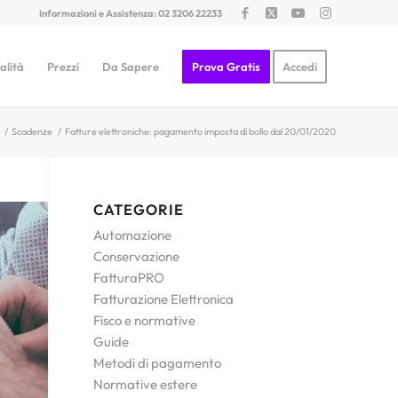
Informazioni e Assistenza: 02 3206 22233
alità
Prezzi
Da Sapere
Prova Gratis
Accedi
/
Scadenze
/
Fatture elettroniche: pagamento imposta di bollo dal 20/01/2020
CATEGORIE
Automazione
Conservazione
FatturaPRO
Fatturazione Elettronica
Fisco e normative
Guide
Metodi di pagamento
Normative estere