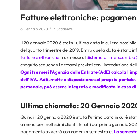
Fatture elettroniche: pagamen
/
6 Gennaio 2020
in
Scadenze
Il 20 gennaio 2020 è stata l’ultima data in cui era possibil
del quarto trimestre del 2019. Entro quella data è stato inf
fatture elettroniche
trasmesse al
Sistema di Interscambio 
eseguito seguendo i dettami previsti con l’introduzione dell
Ogni tre mesi l’Agenzia delle Entrate (AdE) calcola l’im
dell’IVA. AdE, mette a disposizione sul proprio portale,
personale, può essere integrato e modificato in caso di
Ultima chiamata: 20 Gennaio 202
Quindi il 20 gennaio 2020 è stata l’ultima data in cui è sta
almeno per moltissimi clienti. Infatti dal primo gennaio 20
pagamento avverrà con cadenza semestrale.
La semestra