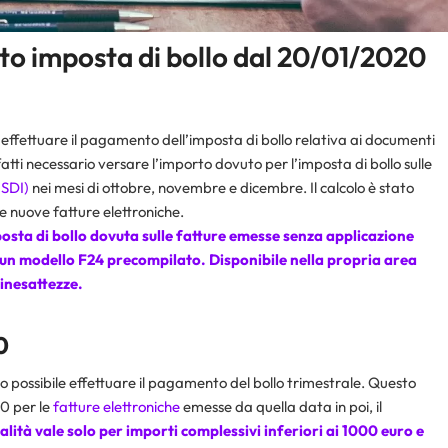
to imposta di bollo dal 20/01/2020
e effettuare il pagamento dell’imposta di bollo relativa ai documenti
atti necessario versare l’importo dovuto per l’imposta di bollo sulle
(SDI)
nei mesi di ottobre, novembre e dicembre. Il calcolo è stato
e nuove fatture elettroniche.
posta di bollo dovuta sulle fatture emesse senza applicazione
 un
modello F24
precompilato. Disponibile nella propria area
 inesattezze.
0
to possibile effettuare il pagamento del bollo trimestrale. Questo
20 per le
fatture elettroniche
emesse da quella data in poi, il
lità vale solo per importi complessivi inferiori ai 1000 euro e