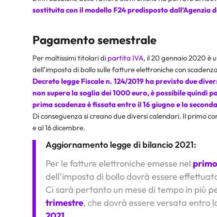
sostituita con il modello F24 predisposto dall’Agenzia d
Pagamento semestrale
Per moltissimi titolari di
partita IVA
, il 20 gennaio 2020 è 
dell’imposta di bollo sulle fatture elettroniche con scadenz
Decreto legge Fiscale n. 124/2019
ha previsto due diver
non supera la soglia dei 1000 euro, è possibile quindi pa
prima scadenza è fissata entro il 16 giugno e la seconda
Di conseguenza si creano due diversi calendari. Il primo co
e al 16 dicembre.
Aggiornamento legge di bilancio 2021:
Per le fatture elettroniche emesse nel
primo
dell’imposta di bollo dovrà essere effettuat
Ci sarà pertanto un mese di tempo in più per
trimestre
, che dovrà essere versata entro la
2021
.