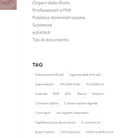
Organi dello Stato
Professionisti e PMI
Pubblica Amministrazione
Scadenze
substack
Tipi di documento
TAG
Adempimenti fiscali
Agenzia delle Entrate
Agevolazioni
Attualità Italia
Autofattura
Azienda
B2B
B2C
Banca
Banche
Commercialista
Conservazione digitale
Contributi
corrispettivi telematici
Digitalizzazione dei processi
E-commerce
Esportazione
Fare impresa
Fattura elettronica