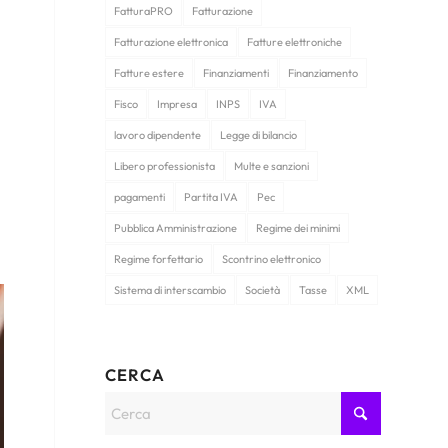
FatturaPRO
Fatturazione
Fatturazione elettronica
Fatture elettroniche
Fatture estere
Finanziamenti
Finanziamento
Fisco
Impresa
INPS
IVA
lavoro dipendente
Legge di bilancio
Libero professionista
Multe e sanzioni
pagamenti
Partita IVA
Pec
Pubblica Amministrazione
Regime dei minimi
Regime forfettario
Scontrino elettronico
Sistema di interscambio
Società
Tasse
XML
CERCA