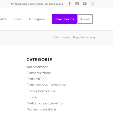
Informazioni e Assistenza: 02 3206 22233
alità
Prezzi
Da Sapere
Prova Gratis
Accedi
Sei in:
Home
/
Blog
/
Nuove leggi
CATEGORIE
Automazione
Conservazione
FatturaPRO
Fatturazione Elettronica
Fisco e normative
Guide
Metodi di pagamento
Normative estere