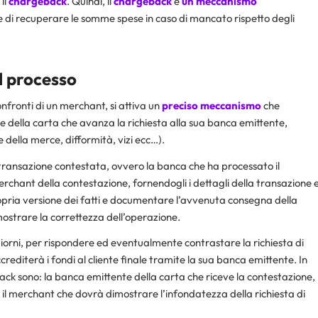
il
chargeback
. Quindi, il
chargeback
è
un meccanismo
te di recuperare le somme spese in caso di mancato rispetto degli
l processo
nfronti di un merchant, si attiva un
preciso meccanismo
che
e della carta che avanza la richiesta alla sua banca emittente,
della merce, difformità, vizi ecc…).
transazione contestata, ovvero la banca che ha processato il
chant della contestazione, fornendogli i dettagli della transazione 
opria versione dei fatti e documentare l’avvenuta consegna della
imostrare la correttezza dell’operazione.
giorni, per rispondere ed eventualmente contrastare la richiesta di
rediterà i fondi al cliente finale tramite la sua banca emittente. In
geback sono: la banca emittente della carta che riceve la contestazione,
il merchant che dovrà dimostrare l’infondatezza della richiesta di