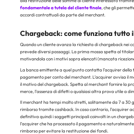
alla restituzione delle somme al cliente interessato tramite 
fondamentale a tutela del cliente finale
, che gli permet
accordi contrattuali da parte del merchant.
Chargeback: come funziona tutto i
Quando un cliente avanza la richiesta di chargeback nei co
prevede diversi passaggi. La prima mossa spetta al titolar
motivandola con i motivi sopra elencati (mancata ricezione 
La banca emittente a quel punto contatta l’acquirer della 
pagamento per conto del merchant. L’acquirer avvisa il mer
il motivo del chargeback. Spetta al merchant fornire la pr
merce, l’assenza di difetti o qualsiasi altra prova utile a d
Il merchant ha tempi molto stretti, solitamente da 7 a 30 
rimborso tramite cashback. In caso contrario, l’acquirer acc
definitiva quindi i soggetti principali coinvolti in un char
l’acquirer che ha processato il pagamento e naturalmente 
rimborso per evitare la restituzione dei fondi.