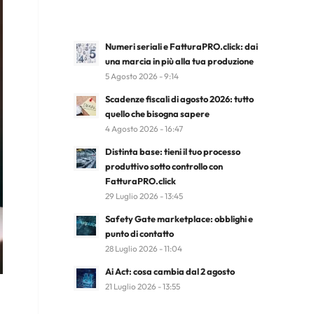
Numeri seriali e FatturaPRO.click: dai
una marcia in più alla tua produzione
5 Agosto 2026 - 9:14
Scadenze fiscali di agosto 2026: tutto
quello che bisogna sapere
4 Agosto 2026 - 16:47
Distinta base: tieni il tuo processo
produttivo sotto controllo con
FatturaPRO.click
29 Luglio 2026 - 13:45
Safety Gate marketplace: obblighi e
punto di contatto
28 Luglio 2026 - 11:04
Ai Act: cosa cambia dal 2 agosto
21 Luglio 2026 - 13:55