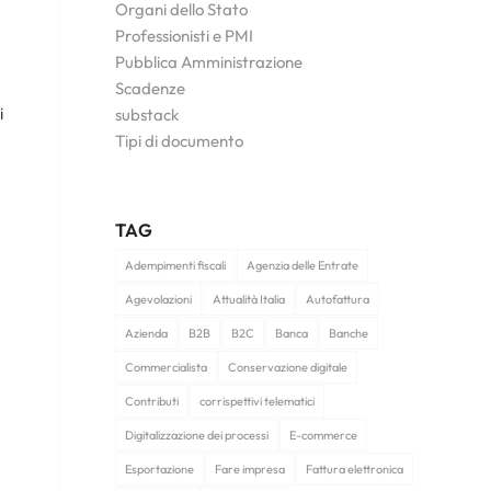
Organi dello Stato
Professionisti e PMI
Pubblica Amministrazione
Scadenze
i
substack
Tipi di documento
TAG
Adempimenti fiscali
Agenzia delle Entrate
Agevolazioni
Attualità Italia
Autofattura
Azienda
B2B
B2C
Banca
Banche
Commercialista
Conservazione digitale
Contributi
corrispettivi telematici
Digitalizzazione dei processi
E-commerce
Esportazione
Fare impresa
Fattura elettronica