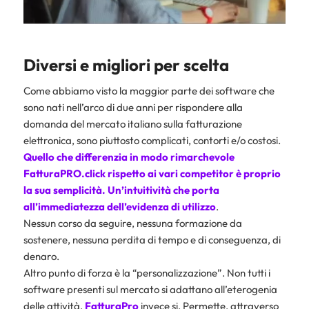
Diversi e migliori per scelta
Come abbiamo visto la maggior parte dei software che
sono nati nell’arco di due anni per rispondere alla
domanda del mercato italiano sulla fatturazione
elettronica, sono piuttosto complicati, contorti e/o costosi.
Quello che differenzia in modo rimarchevole
FatturaPRO.click rispetto ai vari competitor è proprio
la sua semplicità. Un’intuitività che porta
all’immediatezza dell’evidenza di utilizzo
.
Nessun corso da seguire, nessuna formazione da
sostenere, nessuna perdita di tempo e di conseguenza, di
denaro.
Altro punto di forza è la “personalizzazione”. Non tutti i
software presenti sul mercato si adattano all’eterogenia
delle attività.
FatturaPro
invece si. Permette, attraverso