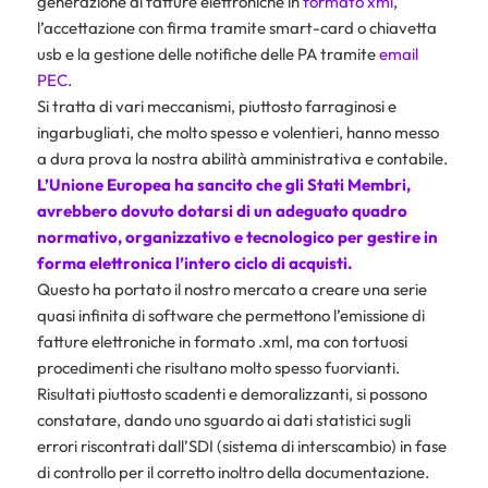
generazione di fatture elettroniche in
formato xml
,
l’accettazione con firma tramite smart-card o chiavetta
usb e la gestione delle notifiche delle PA tramite
email
PEC
.
Si tratta di vari meccanismi, piuttosto farraginosi e
ingarbugliati, che molto spesso e volentieri, hanno messo
a dura prova la nostra abilità amministrativa e contabile.
L’Unione Europea ha sancito che gli Stati Membri,
avrebbero dovuto dotarsi di un adeguato quadro
normativo, organizzativo e tecnologico per gestire in
forma elettronica l’intero ciclo di acquisti.
Questo ha portato il nostro mercato a creare una serie
quasi infinita di software che permettono l’emissione di
fatture elettroniche in formato .xml, ma con tortuosi
procedimenti che risultano molto spesso fuorvianti.
Risultati piuttosto scadenti e demoralizzanti, si possono
constatare, dando uno sguardo ai dati statistici sugli
errori riscontrati dall’SDI (sistema di interscambio) in fase
di controllo per il corretto inoltro della documentazione.