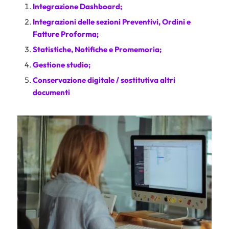
Integrazione Dashboard;
Integrazioni delle sezioni
Preventivi
, Ordini e
Fatture Proforma
;
Statistiche, Notifiche e Promemoria;
Gestione studio;
Conservazione digitale / sostitutiva altri
documenti