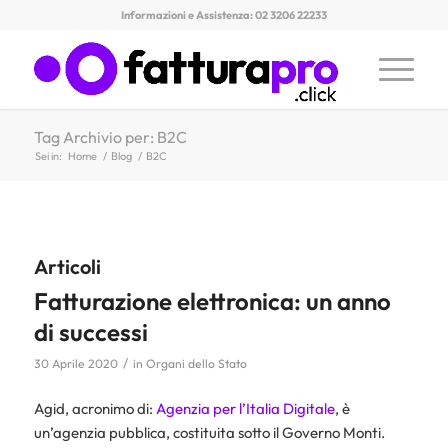
Informazioni e Assistenza: 02 3206 22233
Tag Archivio per: B2C
Sei in:
Home
/
Blog
/
B2C
Articoli
Fatturazione elettronica: un anno
di successi
/
30 Aprile 2020
in
Organi dello Stato
Agid, acronimo di:
Agenzia per l’Italia Digitale
, è
un’agenzia pubblica, costituita sotto il Governo Monti.