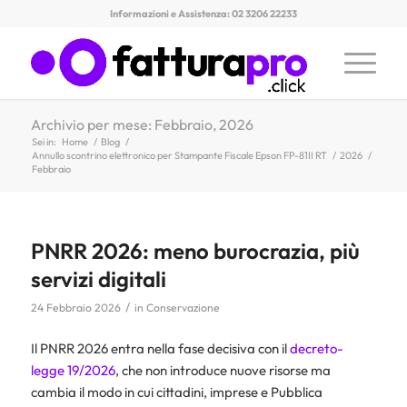
Informazioni e Assistenza: 02 3206 22233
Archivio per mese: Febbraio, 2026
Sei in:
Home
/
Blog
/
Annullo scontrino elettronico per Stampante Fiscale Epson FP-81II RT
/
2026
/
Febbraio
PNRR 2026: meno burocrazia, più
servizi digitali
/
24 Febbraio 2026
in
Conservazione
Il PNRR 2026 entra nella fase decisiva con il
decreto-
legge 19/2026
, che non introduce nuove risorse ma
cambia il modo in cui cittadini, imprese e Pubblica