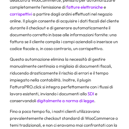
dedicato a WooCommerce, pensato per automatizzare
completamente l’emissione di
fatture elettroniche
e
corrispettivi
a partire dagli ordini effettuati nel negozio
online. Il plugin consente di acquisire i dati fiscali del cliente
durante il checkout e di generare automaticamente il
documento corretto in base alle informazioni fornite: una
fattura se il cliente compila i campi aziendali o inserisce un
codice fiscale o, in caso contrario, un corrispettivo.
Questa automazione elimina la necessità di gestire
manualmente centinaia o migliaia di documenti fiscali,
riducendo drasticamente il rischio di errori e il tempo
impiegato nella contabilità. Inoltre, il plugin
FatturaPRO.click si integra perfettamente con i flussi di
lavoro esistenti, inviando i documenti allo
SDI
e
conservandoli
digitalmente a norma di legge
.
Fino a poco tempo fa, i nostri clienti utilizzavano
prevalentemente checkout standard di WooCommerce o
temi tradizionali, e non ci eravamo mai confrontati con la