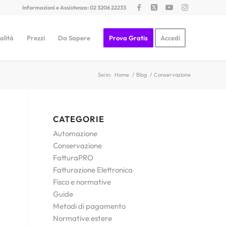
Informazioni e Assistenza: 02 3206 22233
alità
Prezzi
Da Sapere
Prova Gratis
Accedi
Sei in:
Home
/
Blog
/
Conservazione
CATEGORIE
Automazione
Conservazione
FatturaPRO
Fatturazione Elettronica
Fisco e normative
Guide
Metodi di pagamento
Normative estere