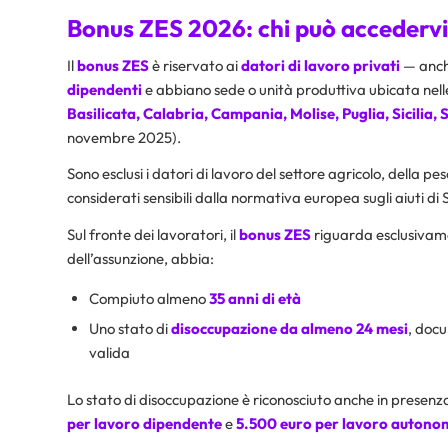
Bonus ZES 2026: chi può accedervi
Il
bonus ZES
è riservato ai
datori di lavoro privati
— anche
dipendenti
e abbiano sede o unità produttiva ubicata nell
Basilicata, Calabria, Campania, Molise, Puglia, Sicili
novembre 2025).
Sono esclusi i datori di lavoro del settore agricolo, della p
considerati sensibili dalla normativa europea sugli aiuti di 
Sul fronte dei lavoratori, il
bonus ZES
riguarda esclusivame
dell’assunzione, abbia:
Compiuto almeno
35 anni di età
Uno stato di
disoccupazione da almeno 24 mesi
, doc
valida
Lo stato di disoccupazione è riconosciuto anche in presenza d
per lavoro dipendente
e
5.500 euro per lavoro autono