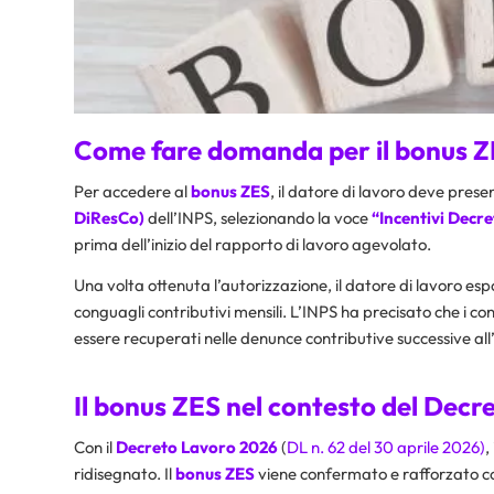
Come fare domanda per il bonus 
Per accedere al
bonus ZES
, il datore di lavoro deve pre
DiResCo)
dell’INPS, selezionando la voce
“Incentivi Decre
prima dell’inizio del rapporto di lavoro agevolato.
Una volta ottenuta l’autorizzazione, il datore di lavoro espo
conguagli contributivi mensili. L’INPS ha precisato che i co
essere recuperati nelle denunce contributive successive all
Il bonus ZES nel contesto del Dec
Con il
Decreto Lavoro 2026
(
DL n. 62 del 30 aprile 2026)
,
ridisegnato. Il
bonus ZES
viene confermato e rafforzato co