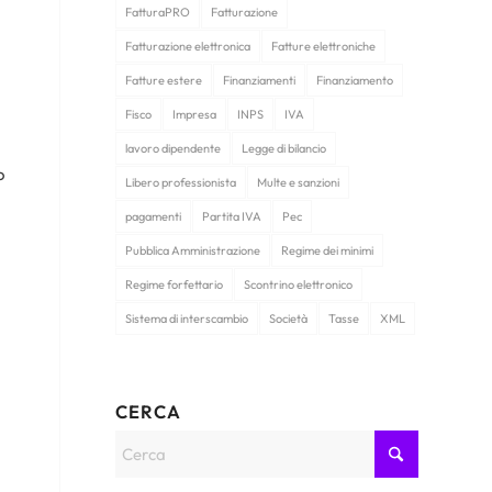
FatturaPRO
Fatturazione
Fatturazione elettronica
Fatture elettroniche
Fatture estere
Finanziamenti
Finanziamento
Fisco
Impresa
INPS
IVA
lavoro dipendente
Legge di bilancio
o
Libero professionista
Multe e sanzioni
pagamenti
Partita IVA
Pec
Pubblica Amministrazione
Regime dei minimi
Regime forfettario
Scontrino elettronico
Sistema di interscambio
Società
Tasse
XML
CERCA