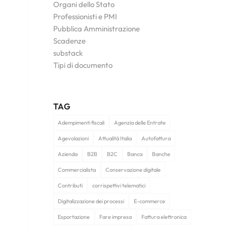
Organi dello Stato
Professionisti e PMI
Pubblica Amministrazione
Scadenze
substack
Tipi di documento
TAG
Adempimenti fiscali
Agenzia delle Entrate
Agevolazioni
Attualità Italia
Autofattura
Azienda
B2B
B2C
Banca
Banche
Commercialista
Conservazione digitale
Contributi
corrispettivi telematici
Digitalizzazione dei processi
E-commerce
Esportazione
Fare impresa
Fattura elettronica