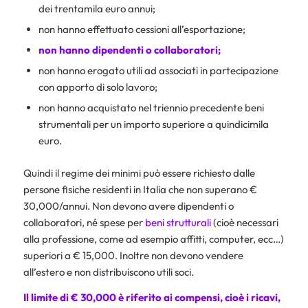
dei trentamila euro annui;
non hanno effettuato cessioni all’esportazione;
non hanno dipendenti o collaboratori;
non hanno erogato utili ad associati in partecipazione
con apporto di solo lavoro;
non hanno acquistato nel triennio precedente beni
strumentali per un importo superiore a quindicimila
euro.
Quindi il regime dei minimi può essere richiesto dalle
persone fisiche residenti in Italia che non superano €
30,000/annui. Non devono avere dipendenti o
collaboratori, né spese per
beni strutturali
(cioè necessari
alla professione, come ad esempio affitti, computer, ecc…)
superiori a € 15,000. Inoltre non devono vendere
all’estero e non distribuiscono utili soci.
Il limite di € 30,000 è riferito ai compensi, cioè i ricavi,