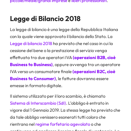
piccole/medie/grandi imprese
e
liberi professionisti
.
Legge di Bilancio 2018
La legge di bilancio è una legge della Repubblica Italiana
con la quale viene approvato il bilancio dello Stato. La
Legge di bilancio 2018
ha previsto che nel caso in cui la
cessione del bene o la prestazione di servizio venga
effettuata tra due operatori IVA
(operazioni B2B, cioè
Business to Business)
, oppure avvenga tra un operatore
IVA verso un consumatore finale
(operazioni B2C, cioè
Business to Consumer)
, le fatture dovranno essere
emesse in formato digitale.
Il sistema utilizzato per il loro scambio, è chiamato
Sistema di Interscambio (SdI)
. L’obbligo è entrato in
vigore dal 1 Gennaio 2019. La stessa legge ha previsto che
da tale obbligo venissero esonerati tutti coloro che
rientrano nel
regime forfetario agevolato
o che