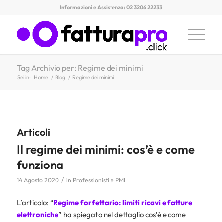
Informazioni e Assistenza: 02 3206 22233
Tag Archivio per: Regime dei minimi
Sei in:
Home
/
Blog
/
Regime dei minimi
Articoli
Il regime dei minimi: cos’è e come
funziona
/
14 Agosto 2020
in
Professionisti e PMI
L’articolo: “
Regime forfettario: limiti ricavi e fatture
elettroniche
” ha spiegato nel dettaglio cos’è e come