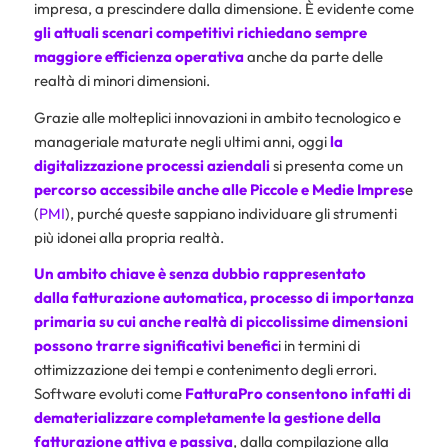
impresa, a prescindere dalla dimensione. È evidente come
gli attuali scenari competitivi richiedano sempre
maggiore efficienza operativa
anche da parte delle
realtà di minori dimensioni.
Grazie alle molteplici innovazioni in ambito tecnologico e
manageriale maturate negli ultimi anni, oggi
la
digitalizzazione
processi aziendali
si presenta come un
percorso accessibile anche alle Piccole e Medie Impres
e
(
PMI
), purché queste sappiano individuare gli strumenti
più idonei alla propria realtà.
Un ambito chiave è senza dubbio rappresentato
dalla
fatturazione automatica
, processo di importanza
primaria su cui anche realtà di piccolissime dimensioni
possono trarre significativi benefic
i in termini di
ottimizzazione dei tempi e contenimento degli errori.
Software evoluti come
FatturaPro
consentono infatti di
dematerializzare completamente la gestione della
fatturazione attiva e passiva
, dalla compilazione alla