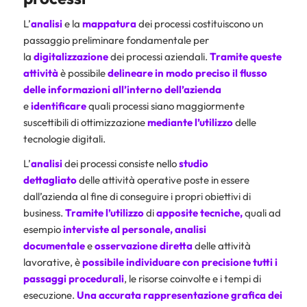
L’
analisi
e la
mappatura
dei processi costituiscono un
passaggio preliminare fondamentale per
la
digitalizzazione
dei processi aziendali.
Tramite queste
attività
è possibile
delineare
in modo preciso il flusso
delle informazioni all’interno dell’azienda
e
identificare
quali processi siano maggiormente
suscettibili di ottimizzazione
mediante l’utilizzo
delle
tecnologie digitali.
L’
analisi
dei processi consiste nello
studio
dettagliato
delle attività operative poste in essere
dall’azienda al fine di conseguire i propri obiettivi di
business.
Tramite l’utilizzo
di
apposite tecniche,
quali ad
esempio
interviste al personale, analisi
documentale
e
osservazione diretta
delle attività
lavorative, è
possibile individuare con precisione tutti i
passaggi procedurali
, le risorse coinvolte e i tempi di
esecuzione.
Una accurata rappresentazione grafica dei