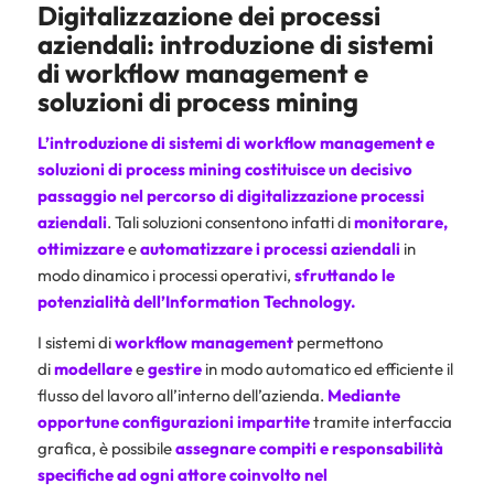
Digitalizzazione dei processi
aziendali: introduzione di sistemi
di workflow management e
soluzioni di process mining
L’introduzione di sistemi di workflow management e
soluzioni di process mining costituisce un decisivo
passaggio nel percorso di
digitalizzazione processi
aziendali
. Tali soluzioni consentono infatti di
monitorare,
ottimizzare
e
automatizzare i processi aziendali
in
modo dinamico i processi operativi,
sfruttando
le
potenzialità dell’Information Technology.
I sistemi di
workflow management
permettono
di
modellare
e
gestire
in modo automatico ed efficiente il
flusso del lavoro all’interno dell’azienda.
Mediante
opportune configurazioni impartite
tramite interfaccia
grafica, è possibile
assegnare
compiti e responsabilità
specifiche ad ogni attore coinvolto nel