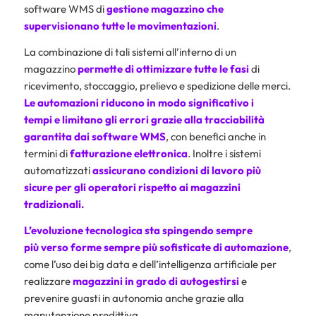
software WMS di
gestione magazzino
che
supervisionano tutte le movimentazioni
.
La combinazione di tali sistemi all’interno di un
magazzino
permette di ottimizzare tutte le fasi
di
ricevimento, stoccaggio, prelievo e spedizione delle merci.
Le automazioni riducono in modo significativo i
tempi e limitano gli errori grazie alla tracciabilità
garantita dai software WMS
, con benefici anche in
termini di
fatturazione elettronica
. Inoltre i sistemi
automatizzati
assicurano condizioni di lavoro più
sicure per gli operatori rispetto ai magazzini
tradizionali.
L’evoluzione tecnologica sta spingendo sempre
più verso forme sempre più sofisticate di
automazione
,
come l’uso dei big data e dell’intelligenza artificiale per
realizzare
magazzini in grado di autogestirsi
e
prevenire guasti in autonomia anche grazie alla
manutenzione predittiva.