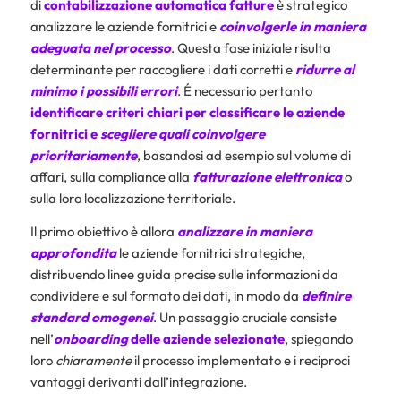
di
contabilizzazione automatica fatture
è strategico
analizzare le aziende fornitrici e
coinvolgerle in maniera
adeguata nel processo
. Questa fase iniziale risulta
determinante per raccogliere i dati corretti e
ridurre al
minimo i possibili errori
. É necessario pertanto
identificare criteri chiari per classificare le aziende
fornitrici e
scegliere quali coinvolgere
prioritariamente
, basandosi ad esempio sul volume di
affari, sulla compliance alla
fatturazione elettronica
o
sulla loro localizzazione territoriale.
Il primo obiettivo è allora
analizzare in maniera
approfondita
le aziende fornitrici strategiche,
distribuendo linee guida precise sulle informazioni da
condividere e sul formato dei dati, in modo da
definire
standard omogenei
. Un passaggio cruciale consiste
nell’
onboarding
delle aziende selezionate
, spiegando
loro
chiaramente
il processo implementato e i reciproci
vantaggi derivanti dall’integrazione.