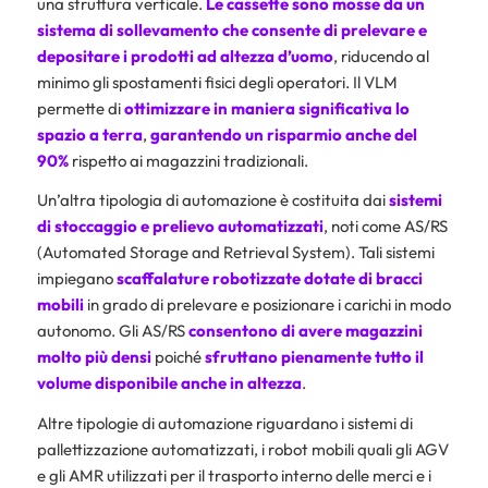
una struttura verticale.
Le cassette sono mosse da un
sistema di sollevamento che consente di prelevare e
depositare i prodotti ad altezza d’uomo
, riducendo al
minimo gli spostamenti fisici degli operatori. Il VLM
permette di
ottimizzare in maniera significativa lo
spazio a terra
,
garantendo un risparmio anche del
90%
rispetto ai magazzini tradizionali.
Un’altra tipologia di automazione è costituita dai
sistemi
di stoccaggio e prelievo automatizzati
, noti come AS/RS
(Automated Storage and Retrieval System). Tali sistemi
impiegano
scaffalature robotizzate dotate di bracci
mobili
in grado di prelevare e posizionare i carichi in modo
autonomo. Gli AS/RS
consentono di avere magazzini
molto più densi
poiché
sfruttano pienamente tutto il
volume disponibile anche in altezza
.
Altre tipologie di automazione riguardano i sistemi di
pallettizzazione automatizzati, i robot mobili quali gli AGV
e gli AMR utilizzati per il trasporto interno delle merci e i