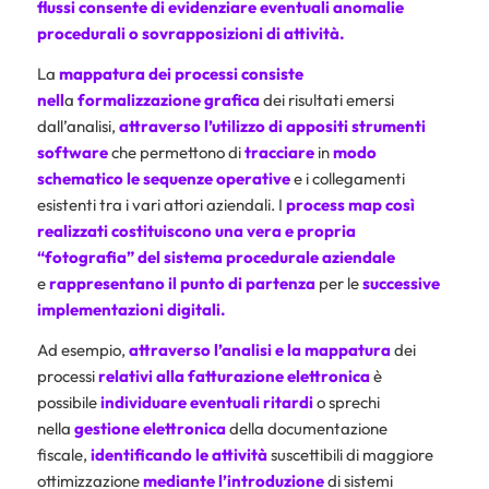
flussi consente di evidenziare eventuali anomalie
procedurali o sovrapposizioni di attività.
La
mappatura
dei processi consiste
nell
a
formalizzazione grafica
dei risultati emersi
dall’analisi,
attraverso l’utilizzo di appositi strumenti
software
che permettono di
tracciare
in
modo
schematico le sequenze operative
e i collegamenti
esistenti tra i vari attori aziendali. I
process map così
realizzati costituiscono una vera e propria
“fotografia” del sistema procedurale aziendale
e
rappresentano il punto di partenza
per le
successive
implementazioni digitali.
Ad esempio,
attraverso l’analisi e la mappatura
dei
processi
relativi alla
fatturazione elettronica
è
possibile
individuare eventuali ritardi
o sprechi
nella
gestione elettronica
della documentazione
fiscale,
identificando le attività
suscettibili di maggiore
ottimizzazione
mediante l’introduzione
di sistemi