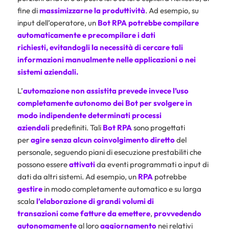
fine di
massimizzarne la produttività
. Ad esempio, su
input dell’operatore, un
Bot RPA
potrebbe compilare
automaticamente e precompilare i dati
richiesti, evitandogli la necessità di cercare tali
informazioni manualmente nelle applicazioni o nei
sistemi aziendali.
L’
automazione non assistita
prevede invece l’uso
completamente autonomo dei Bot per svolgere in
modo indipendente determinati
processi
aziendali
predefiniti. Tali
Bot RPA
sono progettati
per
agire senza alcun coinvolgimento diretto
del
personale, seguendo piani di esecuzione prestabiliti che
possono essere
attivati
da eventi programmati o input di
dati da altri sistemi. Ad esempio, un
RPA
potrebbe
gestire
in modo completamente automatico e su larga
scala
l’elaborazione
di grandi volumi di
transazioni come fatture da emettere
,
provvedendo
autonomamente
al loro
aggiornamento
nei relativi