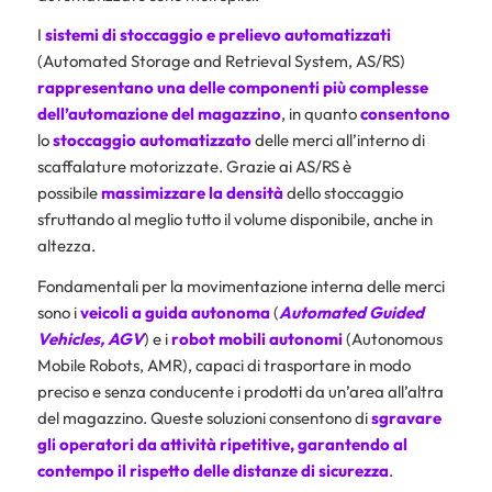
I
sistemi di stoccaggio e prelievo automatizzati
(Automated Storage and Retrieval System, AS/RS)
rappresentano una delle componenti più complesse
dell’automazione del magazzino
, in quanto
consentono
lo
stoccaggio automatizzato
delle merci all’interno di
scaffalature motorizzate. Grazie ai AS/RS è
possibile
massimizzare la densità
dello stoccaggio
sfruttando al meglio tutto il volume disponibile, anche in
altezza.
Fondamentali per la movimentazione interna delle merci
sono i
veicoli a guida autonoma
(
Automated Guided
Vehicles, AGV
) e i
robot mobili autonomi
(Autonomous
Mobile Robots, AMR), capaci di trasportare in modo
preciso e senza conducente i prodotti da un’area all’altra
del magazzino. Queste soluzioni consentono di
sgravare
gli operatori
da attività ripetitive, garantendo al
contempo il rispetto delle
distanze di sicurezza
.