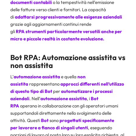
documenti contabili
o la tempestività nell’emissione
delle fatture verso clienti e fornitori. La capacità
di
adattarsi
progressivamente alle esigenze aziendali
grazie agli aggiornamenti continui rende
gli
RPA
strumenti particolarmente versatili anche per
micro e piccole realtà in costante evoluzione.
Bot RPA: Automazione assistita vs
non assistita
L’
automazione assistita
e quella
non
assistita
rappresentano
approcci differenti nell’utilizzo
di questo tipo di Bot
per
automatizzare i processi
aziendali
. Nell’
automazione assistita
, i
Bot
RPA
operano in collaborazione con gli operatori umani
supportandoli direttamente nello svolgimento delle
attività. Questi
Bot
sono
progettati specificamente
per lavorare a fianco di singoli utenti
, eseguendo
porzioni di lavoro al posto loro su loro esplicita richiesta, al