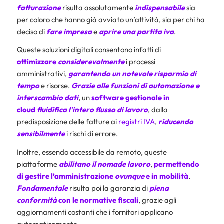
fatturazione
risulta assolutamente
indispensabile
sia
per coloro che hanno già avviato un’attività, sia per chi ha
deciso di
fare impresa
e
aprire una partita iva
.
Queste soluzioni digitali consentono infatti di
ottimizzare
considerevolmente
i processi
amministrativi,
garantendo un notevole risparmio di
tempo
e risorse.
Grazie alle funzioni di automazione e
interscambio dati
, un
software gestionale in
cloud
fluidifica l’intero flusso di lavoro
, dalla
predisposizione delle fatture ai
registri IVA
,
riducendo
sensibilmente
i rischi di errore.
Inoltre, essendo accessibile da remoto, queste
piattaforme
abilitano il nomade lavoro
,
permettendo
di gestire l’amministrazione
ovunque
e in mobilità
.
Fondamentale
risulta poi la garanzia di
piena
conformità
con le normative fiscali
, grazie agli
aggiornamenti costanti che i fornitori applicano