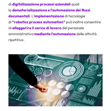
di
digitalizzazione
processi aziendali
quali
la
dematerializzazione
e l’automazione
dei flussi
documentali
. L’
implementazione
di tecnologie
di
“robotics process automation”
può inoltre consentire
di
alleggerire il carico di lavoro
del personale
amministrativo
mediante l’automazione
delle attività
ripetitive.