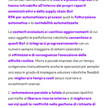
hanno introdotto all’interno dei propri reparti
amministrativi e della supply chain Bot
RPA per automatizzare processi
quali la
fatturazione
automatica
e la
contabilità automatizzata
.
Le
costanti evoluzioni e i continui
aggiornamenti
di cui
sono oggetto le piattaforme robotiche
consentono a
questi Bot
di
integrarsi progressivamente
con un
numero sempre maggiore di sistemi aziendali e
di
ottimizzare
di conseguenza l’esecuzione delle
attività routine
. Micro e piccole imprese che un tempo
svolgevano manualmente anche le operazioni più semplici
ora sono in grado di impiegare soluzioni robotiche flessibili
per
migliorare tempi e costi
senza ricorrere a
investimenti onerosi.
L’
automazione parziale o totale
di processi ripetitivi
permette di
liberare risorse interne
e di
migliorare
servizi
quali la reattività nella gestione di richieste di