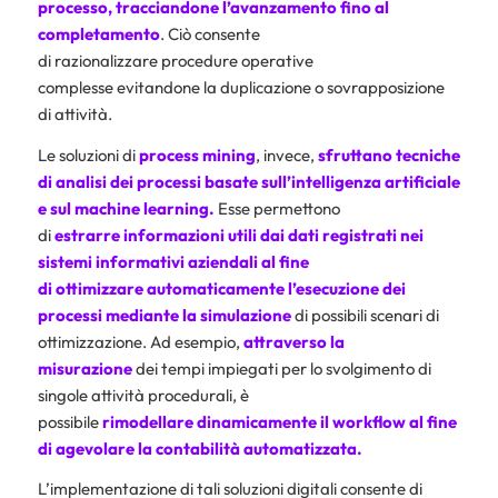
processo, tracciandone l’avanzamento fino al
completamento
. Ciò consente
di razionalizzare procedure operative
complesse evitandone la duplicazione o sovrapposizione
di attività.
Le soluzioni di
process mining
, invece,
sfruttano
tecniche
di analisi dei processi basate sull’intelligenza artificiale
e sul machine learning.
Esse permettono
di
estrarre informazioni utili dai dati registrati nei
sistemi informativi aziendali al fine
di ottimizzare automaticamente l’esecuzione dei
processi mediante la simulazione
di possibili scenari di
ottimizzazione. Ad esempio,
attraverso la
misurazione
dei tempi impiegati per lo svolgimento di
singole attività procedurali, è
possibile
rimodellare
dinamicamente il workflow al fine
di
agevolare la
contabilità automatizzata
.
L’implementazione di tali soluzioni digitali consente di