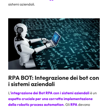
sistemi aziendali.
RPA BOT: Integrazione dei bot con
i sistemi aziendali
L’
integrazione dei Bot RPA con i sistemi aziendali
è un
aspetto cruciale per una corretta implementazione
della robotic process automation
. Gli
RPA
devono