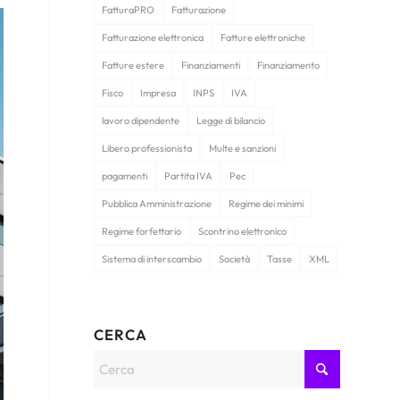
FatturaPRO
Fatturazione
Fatturazione elettronica
Fatture elettroniche
Fatture estere
Finanziamenti
Finanziamento
Fisco
Impresa
INPS
IVA
lavoro dipendente
Legge di bilancio
Libero professionista
Multe e sanzioni
pagamenti
Partita IVA
Pec
Pubblica Amministrazione
Regime dei minimi
Regime forfettario
Scontrino elettronico
Sistema di interscambio
Società
Tasse
XML
CERCA