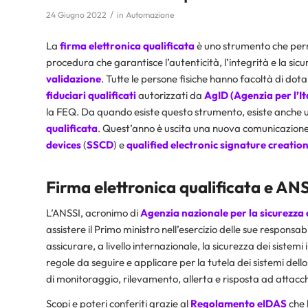
/
24 Giugno 2022
in
Automazione
La
firma elettronica qualificata
è uno strumento che perm
procedura che garantisce l’autenticità, l’integrità e la si
validazione
. Tutte le persone fisiche hanno facoltà di dota
fiduciari qualificati
autorizzati da
AgID (Agenzia per l’It
la FEQ. Da quando esiste questo strumento, esiste anche un 
qualificata
. Quest’anno è uscita una nuova comunicazione c
devices
(
SSCD
) e
qualified
electronic
signature
creatio
Firma elettronica qualificata
e ANS
L’ANSSI, acronimo di
Agenzia nazionale per la sicurezza 
assistere il Primo ministro nell’esercizio delle sue responsab
assicurare, a livello internazionale, la sicurezza dei sistemi 
regole da seguire e applicare per la tutela dei sistemi dello
di monitoraggio, rilevamento, allerta e risposta ad attacchi i
Scopi e poteri conferiti grazie al
Regolamento eIDAS
che h