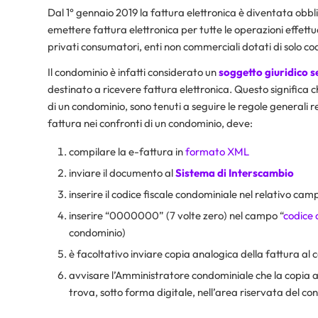
Dal 1° gennaio 2019 la fattura elettronica è diventata obbli
emettere fattura elettronica per tutte le operazioni effett
privati consumatori, enti non commerciali dotati di solo cod
Il condominio è infatti considerato un
soggetto giuridico s
destinato a ricevere fattura elettronica. Questo significa ch
di un condominio, sono tenuti a seguire le regole generali r
fattura nei confronti di un condominio, deve:
compilare la e-fattura in
formato XML
inviare il documento al
Sistema di Interscambio
inserire il codice fiscale condominiale nel relativo cam
inserire “0000000” (7 volte zero) nel campo “
codice 
condominio)
è facoltativo inviare copia analogica della fattura al
avvisare l’Amministratore condominiale che la copia an
trova, sotto forma digitale, nell’area riservata del co