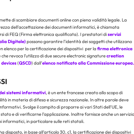
ette di scambiare documenti online con piena validità legale. La
curezza dell’accettazione dei documenti informatici, è chiamata
rsi di FEQ (Firma elettronica qualificata). I prestatori di
servizi
alia Digitale)
possono garantire l’identità dei soggetti che utilizzano
elenco per la certificazione dei dispositivi per la
firma elettronica
he revoca l’utilizzo di due secure electronic signature
creation
n
devices
(
QSCD
) dall’
elenco notificato alla Commissione europea
SI
dei sistemi informativi
, è un ente francese creato allo scopo di
ilità in materia di difesa e sicurezza nazionale. In altre parole deve
informativi. Svolge il compito di proporre ai vari Stati dell’UE, le
 stato e di verificarne l’applicazione. Inoltre fornisce anche un servizi
nformatici, in particolare sulle reti statali.
a disposto, in base all’articolo 30, c1, la certificazione dei dispositivi