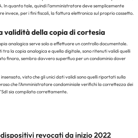
A. In quanto tale, quindi l’amministratore deve semplicemente
e invece, per i fini fiscali, la fattura elettronica sul proprio cassetto.
 validità della copia di cortesia
La copia analogica serve solo a effettuare un controllo documentale.
ra la copia analogica e quella digitale, sono ritenuti validi quelli
ermato finora, sembra davvero superfluo per un condominio dover
ensato, visto che gli unici dati validi sono quelli riportati sulla
roso che l’Amministratore condominiale verifichi la correttezza dei
all’SdI sia compilata correttamente.
 dispositivi revocati da inizio 2022