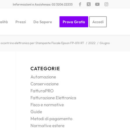
Informazioni e Assistenza: 02 3206 22233
alità
Prezzi
Da Sapere
Prova Gratis
Accedi
 scontrino elettronico per Stampante Fiscale Epson FP-81II RT
/
2022
/
Giugno
CATEGORIE
Automazione
Conservazione
FatturaPRO
Fatturazione Elettronica
Fisco e normative
Guide
Metodi di pagamento
Normative estere