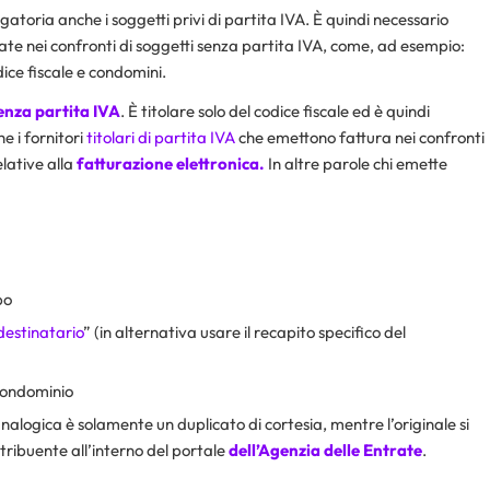
gatoria anche i soggetti privi di partita IVA. È quindi necessario
uate nei confronti di soggetti senza partita IVA, come, ad esempio:
ice fiscale e condomini.
enza partita IVA
. È titolare solo del codice fiscale ed è quindi
e i fornitori
titolari di partita IVA
che emettono fattura nei confronti
elative alla
fatturazione elettronica
.
In altre parole chi emette
po
destinatario
” (in alternativa usare il recapito specifico del
 condominio
alogica è solamente un duplicato di cortesia, mentre l’originale si
ntribuente all’interno del portale
dell’Agenzia delle Entrate
.