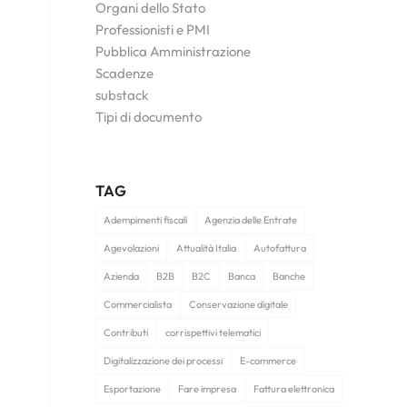
Organi dello Stato
Professionisti e PMI
Pubblica Amministrazione
Scadenze
substack
Tipi di documento
TAG
Adempimenti fiscali
Agenzia delle Entrate
Agevolazioni
Attualità Italia
Autofattura
Azienda
B2B
B2C
Banca
Banche
Commercialista
Conservazione digitale
Contributi
corrispettivi telematici
Digitalizzazione dei processi
E-commerce
Esportazione
Fare impresa
Fattura elettronica