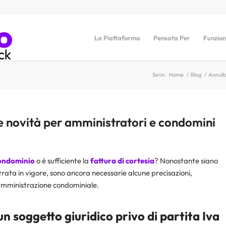
La Piattaforma
Pensata Per
Funzion
Sei in:
Home
/
Blog
/
Annullo
le novità per amministratori e condomini
condominio
o è sufficiente la
fattura di cortesia
? Nonostante siano
rata in vigore, sono ancora necessarie alcune precisazioni,
’amministrazione condominiale.
 un soggetto giuridico privo di partita Iva