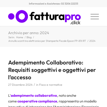
Informazioni e Assistenza: 02 3206 22233
Archivio per anno: 2024
Sei in:
Home
/
Blog
/
Annullo scontrino elettronico per Stampante Fiscale Epson FP-81II RT
/
2024
Adempimento Collaborativo:
Requisiti soggettivi e oggettivi per
l’accesso
/
27 Dicembre 2024
in
Fisco e normative
L’
adempimento collaborativo
, noto anche
come
cooperative compliance
, rappresenta un modello
innovativo di interazione tra l’Amministrazione Finanziaria