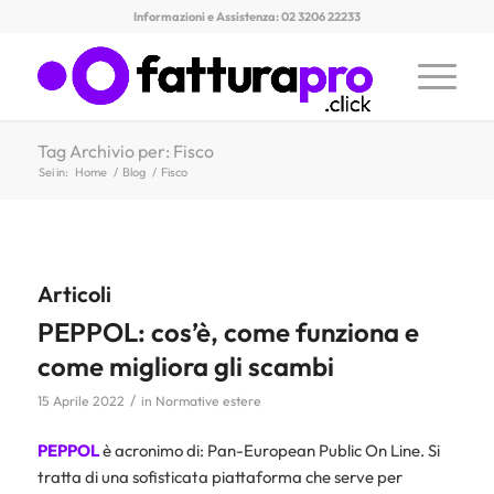
Informazioni e Assistenza: 02 3206 22233
Tag Archivio per: Fisco
Sei in:
Home
/
Blog
/
Fisco
Articoli
PEPPOL: cos’è, come funziona e
come migliora gli scambi
/
15 Aprile 2022
in
Normative estere
PEPPOL
è acronimo di: Pan-European Public On Line. Si
tratta di una sofisticata piattaforma che serve per