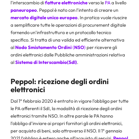
l’interscambio di
fatture elettroniche
verso le
PA
a livello
paneuropeo
. Peppol è nato con l’intento di creare un
mercato digitale unico europeo
. In pratica vuole riuscire
a semplificare tutte le operazioni di procurement digitale
fornendo un’infrastruttura e un protocollo tecnico
specifico. Si tratta di una valida ed efficiente alternativa
al
Nodo Smistamento Ordini
(
NSO
)
per ricevere gli
ordini elettronici dalle Pubbliche amministrazioni relativa
al
Sistema di Interscambio(SdI)
.
Peppol: ricezione degli ordini
elettronici
Dal 1° febbraio 2020 è entrato in vigore l’obbligo per tutte
le PA afferenti il SdI, la modalità di ricezione degli ordini
elettronici tramite NSO. In altre parole le PA hanno
l’obbligo d’inviare ai propri fornitori gli ordini elettronici,
per acquisto di beni, solo attraverso il NSO. Il 1° gennaio
2021 l’obbligo è esteso anche all’acquisto di servizi.
Peppol