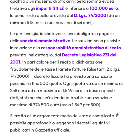
quattro a un massimo di otto anni. Se la somma evasa
(relativa agli
importi
fittizi
) è inferiore a
100.000 euro
,
la pena resta quella prevista dal
D.Lgs. 74/2000
(da un
minimo di 18 mesi a un massimo di sei anni).
Le persone giuridiche invece sono obbligate a pagare
delle
sanzioni amministrative
. Le sanzioni sono previste
in relazione alla
responsabilità amministrativa di reato
prevista, nel dettaglio, dal
Decreto Legislativo 231 del
2001
. In particolare per il reato di dichiarazione
fraudolente delle tasse tramite fatture false (art. 2 d.lgs.
74/2000), il decreto fiscale ha previsto una sanzione
pecuniaria fino 500 quote. Ogni quota va da un minimo di
258 euro ad un massimo di 1.549 euro. In base a questi
dati, si stima che un’azienda può subire una sanzione
massima di 774.500 euro (ossia 1.549 per 500).
Si tratta di un argomento molto delicato e complicato. È
possibile approfondirlo leggendo i decreti legislativi
pubblicati in Gazzetta ufficiale: