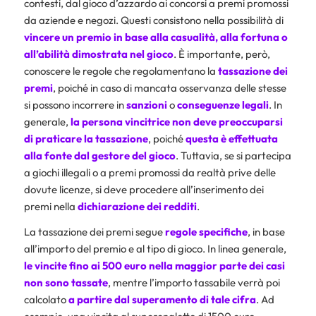
contesti, dal gioco d’azzardo ai concorsi a premi promossi
da aziende e negozi. Questi consistono nella possibilità di
vincere un premio in base alla casualità, alla fortuna o
all’abilità dimostrata nel gioco
. È importante, però,
conoscere le regole che regolamentano la
tassazione dei
premi
, poiché in caso di mancata osservanza delle stesse
si possono incorrere in
sanzioni
o
conseguenze
legali
. In
generale,
la persona vincitrice non deve preoccuparsi
di praticare la tassazione
, poiché
questa è effettuata
alla fonte dal gestore del gioco
. Tuttavia, se si partecipa
a giochi illegali o a premi promossi da realtà prive delle
dovute licenze, si deve procedere all’inserimento dei
premi nella
dichiarazione
dei
redditi
.
La tassazione dei premi segue
regole specifiche
, in base
all’importo del premio e al tipo di gioco. In linea generale,
le vincite fino ai 500 euro nella maggior parte dei casi
non sono tassate
, mentre l’importo tassabile verrà poi
calcolato
a partire dal superamento di tale cifra
. Ad