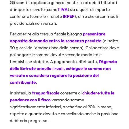
Gli sconti si applicano generalmente sia ai debiti tributari
di importo elevato (come
l’
IVA
) sia a quelli di importo
contenuto (come le ritenute
IRPEF
), oltre che ai contributi
previdenziali non versati.
Per aderire alla tregua fiscale bisogna
presentare
apposita domanda entro la scadenza prevista
(di solito
90 giorni dall’emanazione della norma). Chi aderisce deve
poi pagare le somme dovute secondo modalità e
tempistiche stabilite. A pagamento effettuato,
l’
Agenzia
delle Entrate
annulla i ruoli,
estingue le somme non
versate e considera regolare la posizione del
contribuente.
In sintesi, la
tregua
fiscale
consente di
chiudere tutte le
pendenze con il fisco
versando somme
significativamente inferiori, anche fino al 90% in meno,
rispetto a quanto dovuto e cancellando anche la posizione
debitoria pregressa.