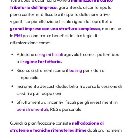
Tutte queste azioni sono volte a
minimizzare il carico
tributario dell’impresa
, garantendo al contempo la
piena conformità fiscale e il rispetto delle normative
vigenti. La pianificazione fiscale riguarda soprattutto
grandi imprese con una struttura complessa
, ma anche
le
PMI
possono trarre benefici da strategie di
ottimizzazione come:
Adesione a
regimi fiscali
agevolati come il patent box
o il
regime forfettario
.
Ricorso a strumenti come il
leasing
per ridurre
l’imponibile.
Incremento dei costi deducibili attraverso la cessione di
crediti e partecipazioni
Sfruttamento di incentivi fiscali per gli investimenti in
beni strumentali
, R&S e personale.
Quindi la pianificazione consiste
nell’adozione di
strategie e tecniche ritenute legittime
dagli ordinamenti