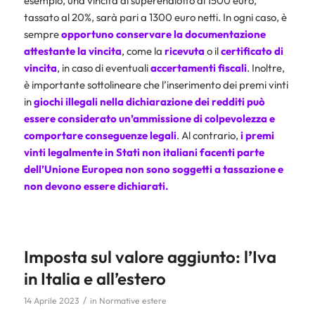
esempio, una vincita al superenalotto di 1500 euro,
tassato al 20%, sarà pari a 1300 euro netti. In ogni caso, è
sempre
opportuno conservare la documentazione
attestante la vincita
, come la
ricevuta
o il
certificato di
vincita
, in caso di eventuali
accertamenti fiscali
. Inoltre,
è importante sottolineare che l’inserimento dei premi vinti
in
giochi illegali nella dichiarazione dei redditi può
essere considerato un’ammissione di
colpevolezza e
comportare conseguenze legali
. Al contrario,
i premi
vinti legalmente in Stati non italiani facenti parte
dell’Unione Europea non sono soggetti a tassazione e
non devono essere dichiarati.
Imposta sul valore aggiunto: l’Iva
in Italia e all’estero
/
14 Aprile 2023
in
Normative estere