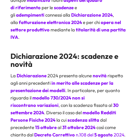
dunque
modificato
taluni
aspetti
del quadro
di
riferimento
per le
scadenze
e
gli
adempimenti
connessi alla
Dichiarazione 2024
,
alla
fatturazione elettronica 2024
e per chi
opera nel
settore produttivo
mediante la
titolarità di una partita
IVA
.
Dichiarazione 2024: scadenze e
novità
La
Dichiarazione
2024 presenta alcune
novità
rispetto
agli anni precedenti
in merito alle scadenze per la
presentazione dei modelli
. In particolare, per quanto
riguarda il
modello 730/2024
non si
riscontrano
variazioni
, con la scadenza fissata al
30
settembre 2024
. Diverso il caso del
modello Redditi
Persone Fisiche 2024
la cui
scadenza slitta
dal
precedente
15 ottobre
al
31 ottobre 2024
così come
chiarito dal
Decreto Correttivo
n.108 del
5 agosto
2024
.