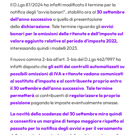
Il D.Lgs 87/2024 ha infatti modificato il termine per la
notifica degli “avvisi bonari”, stabilito ora al
30 settembre
dell’anno successivo
a quello di presentazione
della
dichiarazione
. Tale termine riguarda gli
avvisi
bonari
per le omissioni delle ritenute e dell’imposta sul
valore aggiunto
relative al periodo d’imposta 2022,
interessando quindi i modelli 2023.
Il nuovo comma 2-bis all’art. 3-bis del D.Lgs 462/1997 ha
infatti disposto che
gli esiti dei controlli automatizzati su
possibili omissioni di IVA e ritenute vadano comunicati
al
sostituto d’imposta
e al contribuente proprio entro
il 30 settembre dell’anno successivo
.
Tale
termine
permetterà
ai contribuenti di
regolarizzare la propria
posizione
pagando le imposte eventualmente omesse.
La novità della scadenza del 30 settembre mira quindi
a consentire un margine di tempo maggiore rispetto al
passato per la notifica degli avvisi e per il versamento