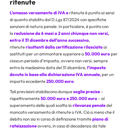
ritenute
L’omesso versamento di IVA e
ritenute è punito ai sensi
di quanto stabilito dal D.Lgs 87/2024 con specifiche
sanzioni di natura penale. In particolare, è punito con
la
reclusione da 6 mesi a 2 anni
chiunque non versi,
entro il 31 dicembre dell’anno successivo
,
ritenute
risultanti dalla certificazione rilasciata
ai
sostituiti per un ammontare superiore a
50.000 euro
per
ciascun periodo d’imposta, ovvero non versi, sempre
entro la medesima data del 31 dicembre,
l’imposta
dovuta in base alla dichiarazione IVA annuale,
per un
importo eccedente
250.000 euro
.
Tali previsioni stabiliscono dunque
soglie precise
–
rispettivamente
50.000 euro e 250.000 euro
– al
superamento delle quali scatta la
rilevanza penale
del
mancato versamento di ritenute o IVA. Ciò a meno che il
debito non sia in corso di definizione tramite
piano di
rateizzazione
ovvero, in caso di decadenza da tale