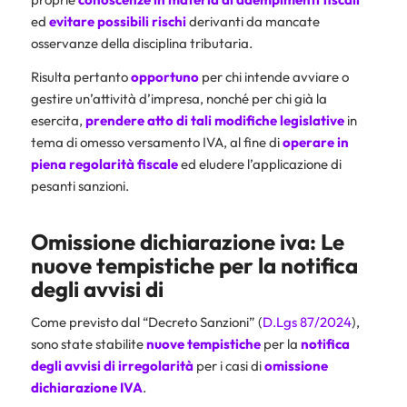
ed
evitare possibili rischi
derivanti da mancate
osservanze della disciplina tributaria.
Risulta pertanto
opportuno
per chi intende avviare o
gestire un’attività d’impresa, nonché per chi già la
esercita,
prendere atto di tali modifiche legislative
in
tema di omesso versamento IVA, al fine di
operare in
piena regolarità fiscale
ed eludere l’applicazione di
pesanti sanzioni.
Omissione dichiarazione iva: Le
nuove tempistiche per la notifica
degli avvisi di
Come previsto dal “Decreto Sanzioni” (
D.Lgs 87/2024
),
sono state stabilite
nuove tempistiche
per la
notifica
degli avvisi di irregolarità
per i casi di
omissione
dichiarazione IVA
.