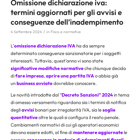
Omissione dichiarazione iva:
termini aggiornati per gli avvisi e
conseguenze dell’inadempimento
/
4 Settembre 2024
in
Fisco e normative
L’
omissione dichiarazione IVA
ha da sempre
determinato conseguenze sanzionatorie per i soggetti
interessati. Tuttavia, quest’anno vi sono state
significative modifiche normative
che chiunque decida
di
fare impresa
,
aprire una partita IVA
o abbia già
un
business avviato
dovrebbe conoscere.
Le novità introdotte dal “
Decreto Sanzioni” 2024
in tema
di omesso versamento riguardano sia i termini di notifica
degli
avvisi
bonari per irregolarità IVA, sia le
soglie
quantitative
oltre le quali si configura il reato penale.
Cambiamenti normativi di cui gli operatori economici
devono essere edotti, al fine di
mantenere aggiornate
le
proprie
conoscenze in materia di adempimenti fiscali