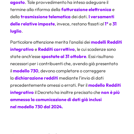
agosto
. Tale provvedimento ha inteso adeguare il
termine alla riforma della
fatturazione elettronica
e
della
trasmissione telematica
dei dati.
I versamenti
delle relative imposte
, invece, restano fissati al
1°
e
31
luglio
.
Particolare attenzione merita l’analisi dei
modelli Redditi
integrativo
e
Redditi correttivo
, le cui scadenze sono
state anch’esse
spostate al
31 ottobre
. Essi risultano
necessari per i contribuenti che, avendo già presentato
il
modello 730
, devono completare o correggere
la
dichiarazione
redditi
mediante l’invio di dati
precedentemente omessi o errati. Per il
modello Redditi
integrativo
il Decreto ha inoltre precisato che
non è più
ammessa la comunicazione di dati già inclusi
nel modello 730 dal 2024.