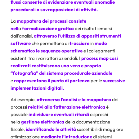
flussi consente di evidenziare eventuali anomalie
procedurali o sovrapposizioni di attività.
La
mappatura
dei processi consiste
nell
a
formalizzazione grafica
dei risultati emersi
dall’analisi,
attraverso l’utilizzo di appositi strumenti
software
che permettono di
tracciare
in
modo
schematico le sequenze operative
e i collegamenti
esistenti tra i vari attori aziendali. I
process map così
realizzati costituiscono una vera e propria
“fotografia” del sistema procedurale aziendale
e
rappresentano il punto di partenza
per le
successive
implementazioni digitali.
Ad esempio,
attraverso l’analisi e la mappatura
dei
processi
relativi alla
fatturazione elettronica
è
possibile
individuare eventuali ritardi
o sprechi
nella
gestione elettronica
della documentazione
fiscale,
identificando le attività
suscettibili di maggiore
ottimizzazione
mediante l’introduzione
di sistemi