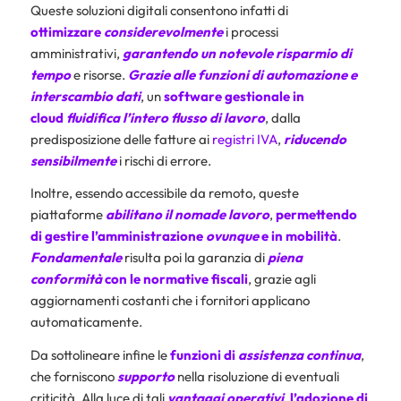
Queste soluzioni digitali consentono infatti di
ottimizzare
considerevolmente
i processi
amministrativi,
garantendo un notevole risparmio di
tempo
e risorse.
Grazie alle funzioni di automazione e
interscambio dati
, un
software gestionale in
cloud
fluidifica l’intero flusso di lavoro
, dalla
predisposizione delle fatture ai
registri IVA
,
riducendo
sensibilmente
i rischi di errore.
Inoltre, essendo accessibile da remoto, queste
piattaforme
abilitano il nomade lavoro
,
permettendo
di gestire l’amministrazione
ovunque
e in mobilità
.
Fondamentale
risulta poi la garanzia di
piena
conformità
con le normative fiscali
, grazie agli
aggiornamenti costanti che i fornitori applicano
automaticamente.
Da sottolineare infine le
funzioni di
assistenza continua
,
che forniscono
supporto
nella risoluzione di eventuali
criticità. Alla luce di tali
vantaggi operativi
,
l’adozione di