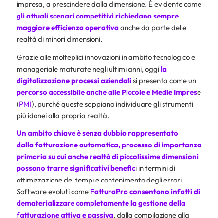
impresa, a prescindere dalla dimensione. È evidente come
gli attuali scenari competitivi richiedano sempre
maggiore efficienza operativa
anche da parte delle
realtà di minori dimensioni.
Grazie alle molteplici innovazioni in ambito tecnologico e
manageriale maturate negli ultimi anni, oggi
la
digitalizzazione
processi aziendali
si presenta come un
percorso accessibile anche alle Piccole e Medie Impres
e
(
PMI
), purché queste sappiano individuare gli strumenti
più idonei alla propria realtà.
Un ambito chiave è senza dubbio rappresentato
dalla
fatturazione automatica
, processo di importanza
primaria su cui anche realtà di piccolissime dimensioni
possono trarre significativi benefic
i in termini di
ottimizzazione dei tempi e contenimento degli errori.
Software evoluti come
FatturaPro
consentono infatti di
dematerializzare completamente la gestione della
fatturazione attiva e passiva
, dalla compilazione alla