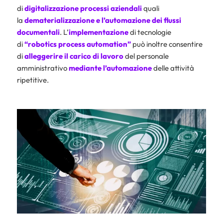
di
digitalizzazione
processi aziendali
quali
la
dematerializzazione
e l’automazione
dei flussi
documentali
. L’
implementazione
di tecnologie
di
“robotics process automation”
può inoltre consentire
di
alleggerire il carico di lavoro
del personale
amministrativo
mediante l’automazione
delle attività
ripetitive.