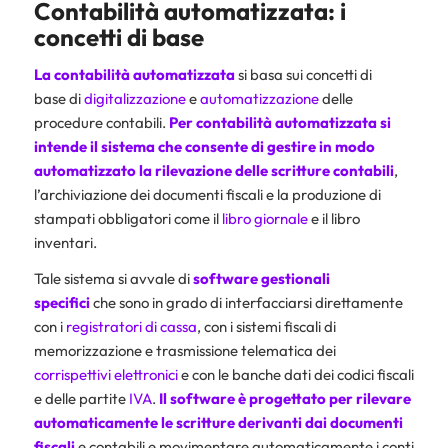
Contabilità automatizzata: i
concetti di base
La contabilità automatizzata
si basa sui concetti di
base di
digitalizzazione
e
automatizzazione
delle
procedure contabili.
Per contabilità automatizzata si
intende il sistema che consente di gestire in modo
automatizzato la rilevazione delle scritture contabili
,
l’archiviazione dei documenti fiscali e la produzione di
stampati obbligatori come il
libro giornale
e il libro
inventari.
Tale sistema si avvale di
software gestionali
specifici
che sono in grado di interfacciarsi direttamente
con i
registratori di cassa
, con i sistemi fiscali di
memorizzazione e trasmissione telematica dei
corrispettivi elettronici
e con le banche dati dei codici fiscali
e delle partite
IVA
.
Il software è progettato per rilevare
automaticamente le scritture derivanti dai documenti
fiscali
e contabili e movimentare automaticamente i conti