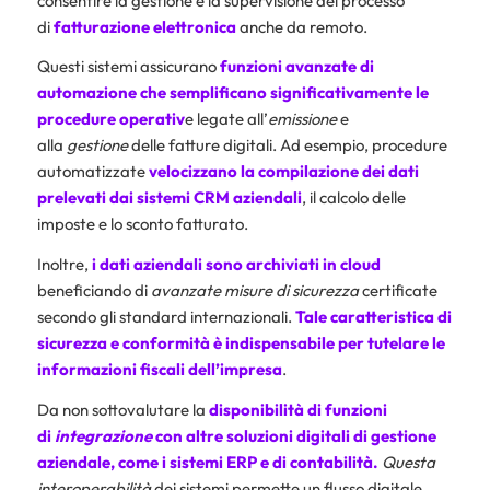
consentire la gestione e la supervisione del processo
di
fatturazione elettronica
anche da remoto.
Questi sistemi assicurano
funzioni avanzate di
automazione che semplificano significativamente le
procedure operativ
e legate all’
emissione
e
alla
gestione
delle fatture digitali. Ad esempio, procedure
automatizzate
velocizzano la compilazione dei dati
prelevati dai sistemi CRM aziendali
, il calcolo delle
imposte e lo sconto fatturato.
Inoltre,
i dati aziendali sono archiviati in cloud
beneficiando di
avanzate misure di sicurezza
certificate
secondo gli standard internazionali.
Tale caratteristica di
sicurezza e conformità
è indispensabile per tutelare le
informazioni fiscali dell’impresa
.
Da non sottovalutare la
disponibilità di funzioni
di
integrazione
con altre soluzioni digitali di gestione
aziendale, come i sistemi ERP e di contabilità.
Questa
interoperabilità
dei sistemi permette un flusso digitale