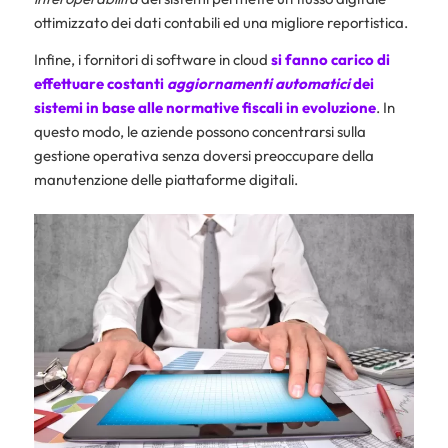
ottimizzato dei dati contabili ed una migliore reportistica.
Infine, i fornitori di software in cloud
si fanno carico di
effettuare costanti
aggiornamenti automatici
dei
sistemi in base alle normative fiscali in evoluzione
. In
questo modo, le aziende possono concentrarsi sulla
gestione operativa senza doversi preoccupare della
manutenzione delle piattaforme digitali.