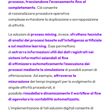
processo, tracciandone l’avanzamento fino al
completamento
. Ciò consente
di razionalizzare procedure operative
complesse evitandone la duplicazione o sovrapposizione
di attività.
Le soluzioni di
process mining
, invece,
sfruttano
tecniche
di analisi dei processi basate sull’intelligenza artificiale
e sul machine learning.
Esse permettono
di
estrarre informazioni utili dai dati registrati nei
sistemi informativi aziendali al fine
di ottimizzare automaticamente l’esecuzione dei
processi mediante la simulazione
di possibili scenari di
ottimizzazione. Ad esempio,
attraverso la
misurazione
dei tempi impiegati per lo svolgimento di
singole attività procedurali, è
possibile
rimodellare
dinamicamente il workflow al fine
di
agevolare la
contabilità automatizzata
.
L’implementazione di tali soluzioni digitali consente di