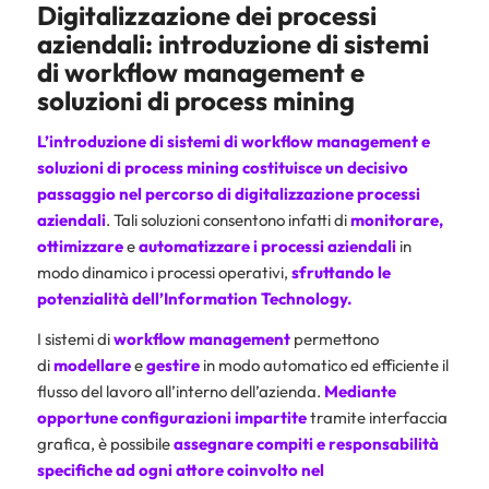
Digitalizzazione dei processi
aziendali: introduzione di sistemi
di workflow management e
soluzioni di process mining
L’introduzione di sistemi di workflow management e
soluzioni di process mining costituisce un decisivo
passaggio nel percorso di
digitalizzazione processi
aziendali
. Tali soluzioni consentono infatti di
monitorare,
ottimizzare
e
automatizzare i processi aziendali
in
modo dinamico i processi operativi,
sfruttando
le
potenzialità dell’Information Technology.
I sistemi di
workflow management
permettono
di
modellare
e
gestire
in modo automatico ed efficiente il
flusso del lavoro all’interno dell’azienda.
Mediante
opportune configurazioni impartite
tramite interfaccia
grafica, è possibile
assegnare
compiti e responsabilità
specifiche ad ogni attore coinvolto nel