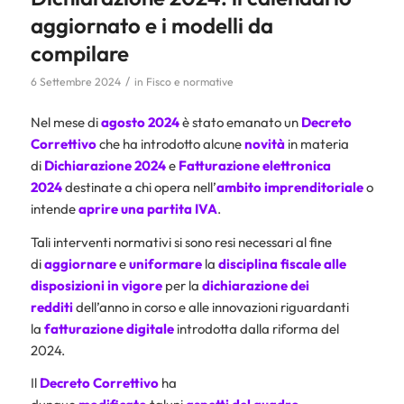
aggiornato e i modelli da
compilare
/
6 Settembre 2024
in
Fisco e normative
Nel mese di
agosto 2024
è stato emanato un
Decreto
Correttivo
che ha introdotto alcune
novità
in materia
di
Dichiarazione 2024
e
Fatturazione elettronica
2024
destinate a chi opera nell’
ambito imprenditoriale
o
intende
aprire una partita IVA
.
Tali interventi normativi si sono resi necessari al fine
di
aggiornare
e
uniformare
la
disciplina fiscale alle
disposizioni in vigore
per la
dichiarazione dei
redditi
dell’anno in corso e alle innovazioni riguardanti
la
fatturazione digitale
introdotta dalla riforma del
2024.
Il
Decreto Correttivo
ha