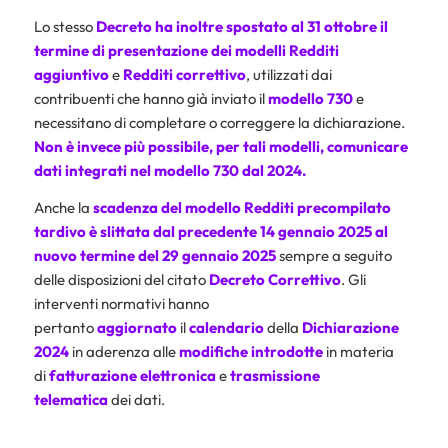
Lo stesso
Decreto
ha inoltre spostato al 31 ottobre il
termine di presentazione dei
modelli Redditi
aggiuntivo
e
Redditi correttivo
, utilizzati dai
contribuenti che hanno già inviato il
modello 730
e
necessitano di completare o correggere la dichiarazione.
Non è invece più possibile, per tali modelli, comunicare
dati integrati nel modello 730 dal 2024.
Anche la
scadenza del
modello Redditi precompilato
tardivo
è slittata dal precedente 14 gennaio 2025 al
nuovo termine del 29 gennaio 2025
sempre a seguito
delle disposizioni del citato
Decreto Correttivo
. Gli
interventi normativi hanno
pertanto
aggiornato
il
calendario
della
Dichiarazione
2024
in aderenza alle
modifiche introdotte
in materia
di
fatturazione elettronica
e
trasmissione
telematica
dei dati.