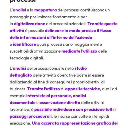
L’
analisi
e la
mappatura
dei processi costituiscono un
passaggio preliminare fondamentale per
la
digitalizzazione
dei processi aziendali.
Tramite queste
attività
è possibile
delineare
in modo preciso il flusso
delle informazioni all’interno dell’azienda
e
identificare
quali processi siano maggiormente
suscettibili di ottimizzazione
mediante l’utilizzo
delle
tecnologie digitali.
L’
analisi
dei processi consiste nello
studio
dettagliato
delle attività operative poste in essere
dall’azienda al fine di conseguire i propri obiettivi di
business.
Tramite l’utilizzo
di
apposite tecniche,
quali ad
esempio
interviste al personale, analisi
documentale
e
osservazione diretta
delle attività
lavorative, è
possibile individuare con precisione tutti i
passaggi procedurali
, le risorse coinvolte e i tempi di
esecuzione.
Una accurata rappresentazione grafica dei