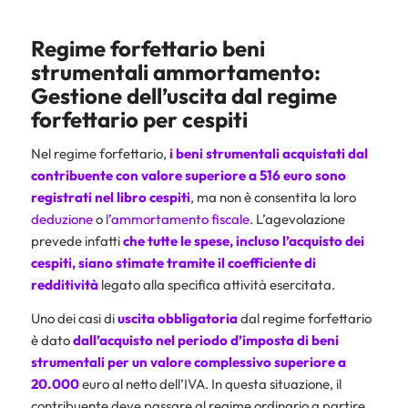
Regime forfettario beni
strumentali ammortamento:
Gestione dell’uscita dal regime
forfettario per cespiti
Nel regime forfettario,
i beni strumentali acquistati dal
contribuente con valore superiore a 516 euro sono
registrati nel libro cespiti
, ma non è consentita la loro
deduzione
o
l’ammortamento fiscale
. L’agevolazione
prevede infatti
che tutte le spese, incluso l’acquisto dei
cespiti, siano stimate tramite il
coefficiente di
redditività
legato alla specifica attività esercitata.
Uno dei casi di
uscita obbligatoria
dal regime forfettario
è dato
dall’acquisto nel periodo d’imposta di beni
strumentali per un valore complessivo superiore a
20.000
euro al netto dell’IVA. In questa situazione, il
contribuente deve passare al regime ordinario a partire